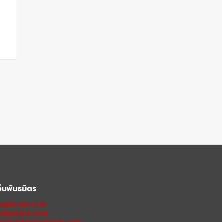
ว็บพันธมิตร
xphone.com
tepextra.com
hailandesportclub.com