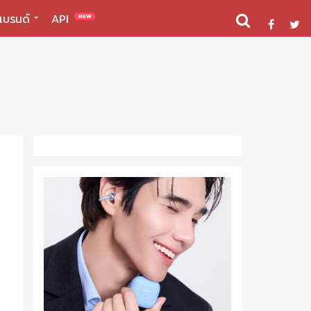
แบรนด์
API
NEW