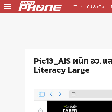
รีวิว
ทิป & ทริค
Pic13_AIS ผนึก อว. แล
Literacy Large