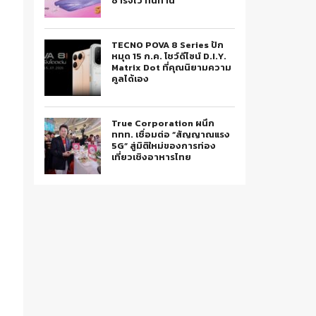
ชาร์จไว ทนทาน
TECNO POVA 8 Series ปัก
หมุด 15 ก.ค. โชว์ดีไซน์ D.I.Y.
Matrix Dot ที่คุณนิยามความ
คูลได้เอง
True Corporation ผนึก
ททท. เชื่อมต่อ “สัญญาณแรง
5G” สู่มิติใหม่ของการท่อง
เที่ยวเชิงอาหารไทย