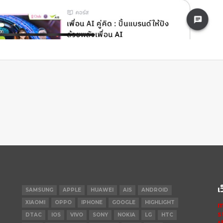
เ
SAMSUNG
APPLE
HUAWEI
AIS
ANDROID
XIAOMI
OPPO
IPHONE
GOOGLE
HIGHLIGHT
m
s
DTAC
IOS
VIVO
SONY
NOKIA
LG
HTC
t