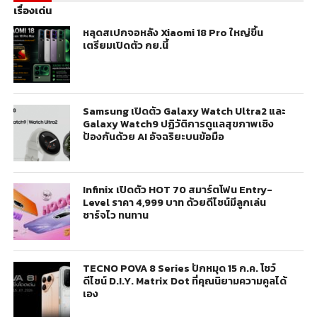
เรื่องเด่น
หลุดสเปกจอหลัง Xiaomi 18 Pro ใหญ่ขึ้น
เตรียมเปิดตัว กย.นี้
Samsung เปิดตัว Galaxy Watch Ultra2 และ
Galaxy Watch9 ปฏิวัติการดูแลสุขภาพเชิง
ป้องกันด้วย AI อัจฉริยะบนข้อมือ
Infinix เปิดตัว HOT 70 สมาร์ตโฟน Entry-
Level ราคา 4,999 บาท ด้วยดีไซน์มีลูกเล่น
ชาร์จไว ทนทาน
TECNO POVA 8 Series ปักหมุด 15 ก.ค. โชว์
ดีไซน์ D.I.Y. Matrix Dot ที่คุณนิยามความคูลได้
เอง