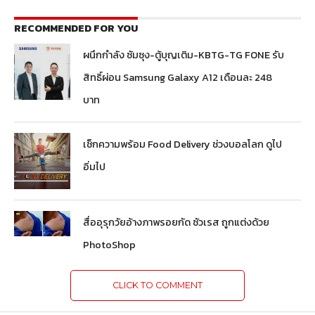
RECOMMENDED FOR YOU
ผนึกกำลัง ซัมซุง-ตู้บุญเติม-KBTG-TG FONE รับ
สิทธิ์ผ่อน Samsung Galaxy A12 เดือนละ 248
บาท
เช็กความพร้อม Food Delivery ช่วงบอลโลก ดูไป
อิ่มไป
สื่ออุรุกวัยอ้างภาพรอยกัด ซัวเรส ถูกแต่งด้วย
PhotoShop
CLICK TO COMMENT