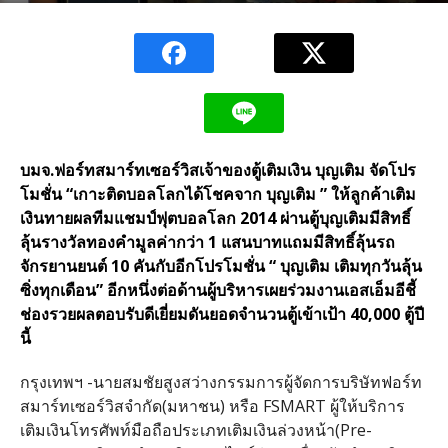
บมจ.ฟอร์ทสมาร์ทเซอร์วิสเจ้าของตู้เติมเงิน บุญเติม จัดโปร
โมชั่น “เกาะติดบอลโลกได้โชคจาก บุญเติม ” ให้ลูกค้าเติม
เงินทายผลทีมแชมป์ฟุตบอลโลก 2014 ผ่านตู้บุญเติมมีสิทธิ์
ลุ้นรางวัลทองคำมูลค่ากว่า 1 แสนบาทแถมมีสิทธิ์ลุ้นรถ
จักรยานยนต์ 10 คันกับอีกโปรโมชั่น “ บุญเติม เติมทุกวันลุ้น
ซิ่งทุกเดือน” อีกหนึ่งต่อด้านผู้บริหารเผยร่วมงานเอสเอ็มอีชี้
ช่องรวยผลตอบรับดีเยี่ยมดันยอดจำนวนตู้เข้าเป้า 40,000 ตู้ปี
นี้
กรุงเทพฯ -นายสมชัยสูงสว่างกรรมการผู้จัดการบริษัทฟอร์ท
สมาร์ทเซอร์วิสจำกัด(มหาชน) หรือ FSMART ผู้ให้บริการ
เติมเงินโทรศัพท์มือถือประเภทเติมเงินล่วงหน้า(Pre-