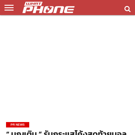
ข่าว
รีวิว
ทิป
แอพ
เกมส์
บทความ
COMPARISON
ติดต่อ
API
&
พลิ
เรา
NEW
ทริค
เคชั่น
PR NEWS
“ บุญเติม ” รับกระแสโค้งสุดท้ายบอล