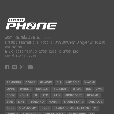
บริษัท เอ็ม วิชั่น จำกัด (มหาชน)
11/1 ซอย รามคำแหง 121 แขวงหัวหมาก เขตบางกะปี กรุงเทพฯ 10240
ประเทศไทย
โทร 0-2735-1201 , 0-2735-1202 , 0-2735-1204
แฟกซ์ 0-2735-2719.
SAMSUNG
APPLE
HUAWEI
AIS
ANDROID
XIAOMI
OPPO
IPHONE
GOOGLE
HIGHLIGHT
DTAC
IOS
VIVO
SONY
NOKIA
LG
HTC
IPAD
MICROSOFT
REALME
ซัมซุง
LINE
THAILAND
HONOR
MOBILE EXPO
ONEPLUS
ASUS
QUALCOMM
TRUE
THAILAND MOBILE EXPO
MI