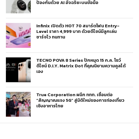
ป้องกันด้วย AI อัจฉริยะบนข้อมือ
Infinix เปิดตัว HOT 70 สมาร์ตโฟน Entry-
Level ราคา 4,999 บาท ด้วยดีไซน์มีลูกเล่น
ชาร์จไว ทนทาน
TECNO POVA 8 Series ปักหมุด 15 ก.ค. โชว์
ดีไซน์ D.I.Y. Matrix Dot ที่คุณนิยามความคูลได้
เอง
True Corporation ผนึก ททท. เชื่อมต่อ
“สัญญาณแรง 5G” สู่มิติใหม่ของการท่องเที่ยว
เชิงอาหารไทย