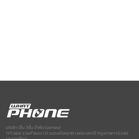
บริษัท เอ็ม วิชั่น จำกัด (มหาชน)
11/1 ซอย รามคำแหง 121 แขวงหัวหมาก เขตบางกะปี กรุงเทพฯ 10240
ประเทศไทย