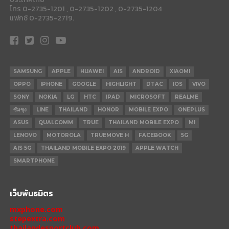
โทร 0-2735-1201 , 0-2735-1202 , 0-2735-1204
แฟกซ์ 0-2735-2719.
SAMSUNG
APPLE
HUAWEI
AIS
ANDROID
XIAOMI
OPPO
IPHONE
GOOGLE
HIGHLIGHT
DTAC
IOS
VIVO
SONY
NOKIA
LG
HTC
IPAD
MICROSOFT
REALME
ซัมซุง
LINE
THAILAND
HONOR
MOBILE EXPO
ONEPLUS
ASUS
QUALCOMM
TRUE
THAILAND MOBILE EXPO
MI
LENOVO
MOTOROLA
TRUEMOVE H
FACEBOOK
5G
AIS 5G
THAILAND MOBILE EXPO 2019
APPLE WATCH
SMARTPHONE
เว็บพันธมิตร
mxphone.com
stepextra.com
thailandesportclub.com