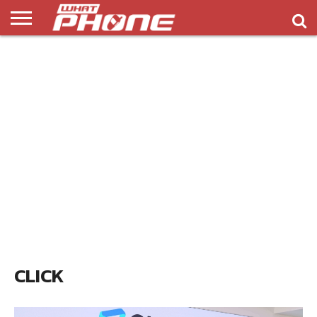
ข่าว
รีวิว
ทิป
แอพ
เกมส์
บทความ
COMPARISON
ติดต่อ
API
&
พลิ
เรา
NEW
ทริค
เคชั่น
CLICK