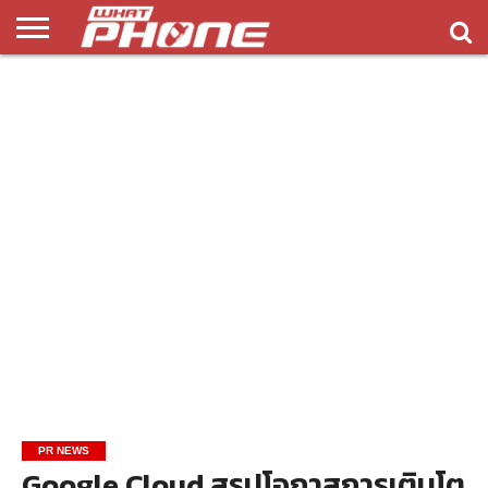
ข่าว
รีวิว
ทิป
แอพ
เกมส์
บทความ
COMPARISON
ติดต่อ
API
&
พลิ
เรา
NEW
ทริค
เคชั่น
PR NEWS
Google Cloud สรุปโอกาสการเติบโต