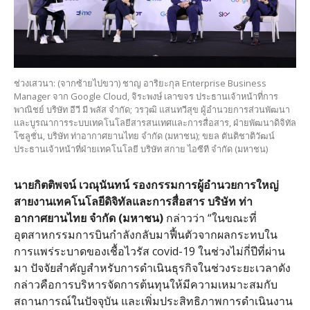
ช่วงเสวนา: (จากซ้ายไปขวา) ชาญ อาริยะกุล Enterprise Business
Manager จาก Google Cloud, จิระพงษ์ เลาขจร ประธานเจ้าหน้าที่การ
พาณิชย์ บริษัท อีวี มี พลัส จำกัด; วรวุฒิ แสนทวีสุข ผู้อำนวยการส่วนพัฒนา
และบูรณาการระบบเทคโนโลยีสารสนเทศและการสื่อสาร, ฝ่ายพัฒนาดิจิทัล
โซลูชั่น, บริษัท ท่าอากาศยานไทย จำกัด (มหาชน); ขยล ตันติชาติวัฒน์
ประธานเจ้าหน้าที่ฝ่ายเทคโนโลยี บริษัท สกาย ไอซีที จำกัด (มหาชน)
นายกิตติพจน์
เวณุนันทน์
รองกรรมการผู้อำนวยการใหญ่
สายงานเทคโนโลยีดิจิทัลและการสื่อสาร
บริษัท
ท่า
อากาศยานไทย
จำกัด
(
มหาชน
)
กล่าวว่า
“
ในขณะที่
อุตสาหกรรมการบินกำลังกลับมาฟื้นตัวจากผลกระทบใน
การแพร่ระบาดของเชื้อไวรัส
covid-19
ในช่วงไม่กี่ปีที่ผ่าน
มา ปัจจัยสำคัญสำหรับการดำเนินธุรกิจในช่วงระยะเวลาดัง
กล่าวคือการบริหารจัดการต้นทุนให้มีความเหมาะสมกับ
สถานการณ์ในปัจจุบัน และเพิ่มประสิทธิภาพการดำเนินงาน