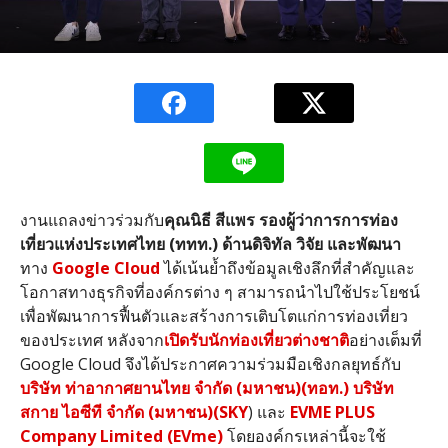
งานแถลงข่าวร่วมกับ
คุณนิธี
สีแพร
รองผู้ว่าการการท่อง
เที่ยวแห่งประเทศไทย
(
ททท
.)
ด้านดิจิทัล
วิจัย
และพัฒนา
ทาง
Google Cloud
ได้เน้นย้ำถึงข้อมูลเชิงลึกที่สำคัญและ
โอกาสทางธุรกิจที่องค์กรต่าง ๆ สามารถนำไปใช้ประโยชน์
เพื่อพัฒนาการฟื้นตัวและสร้างการเติบโตแก่การท่องเที่ยว
ของประเทศ หลังจาก
เปิดรับนักท่องเที่ยวต่างชาติ
อย่างเต็มที่
Google Cloud
จึงได้ประกาศความร่วมมือเชิงกลยุทธ์กับ
บริษัท
ท่าอากาศยานไทย
จำกัด
(
มหาชน
)(
ทอท
.)
บริษัท
สกาย
ไอซีที
จำกัด
(
มหาชน
)(SKY
)
และ
EVME PLUS
Company Limited (EVme)
โดยองค์กรเหล่านี้จะใช้