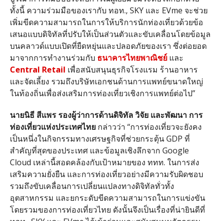
ทั้งนี้ ความร่วมมือของเรากับ ทอท
., SKY
และ
EVme
จะช่วย
เพิ่มขีดความสามารถในการให้บริการนักท่องเที่ยวด้วยข้อ
เสนอแบบดิจิทัลที่ปรับให้เป็นส่วนตัวและขับเคลื่อนโดยข้อมูล
บนคลาวด์แบบเปิดที่ยืดหยุ่นและปลอดภัยของเรา ซึ่งต่อยอด
มาจากการทำงานร่วมกับ
ธนาคารไทยพาณิชย์
และ
Central Retail
เพื่อสนับสนุนธุรกิจโรงแรม ร้านอาหาร
และจัดเลี้ยง รวมถึงบริษัทเอกชนด้านการแพทย์ขนาดใหญ่
ในท้องถิ่นเพื่อส่งเสริมการท่องเที่ยวเชิงการแพทย์ต่อไป
”
นายนิธี
สีแพร
รองผู้ว่าการด้านดิจิทัล
วิจัย
และพัฒนา
การ
ท่องเที่ยวแห่งประเทศไทย
กล่าวว่า
“
การท่องเที่ยวจะยังคง
เป็นหนึ่งในกิจกรรมทางเศรษฐกิจที่ช่วยกระตุ้น
GDP
ที่
สำคัญที่สุดของประเทศ และข้อมูลเชิงลึกจาก
Google
Cloud
เหล่านี้สอดคล้องกับเป้าหมายของ ททท
.
ในการส่ง
เสริมความยั่งยืน และการท่องเที่ยวอย่างมีความรับผิดชอบ
รวมถึงขับเคลื่อนการเปลี่ยนแปลงทางดิจิทัลทั่วทั้ง
อุตสาหกรรม และยกระดับขีดความสามารถในการแข่งขัน
โดยรวมของการท่องเที่ยวไทย ดังนั้นจึงเป็นเรื่องที่น่ายินดีที่