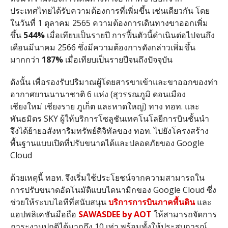
ประเทศไทยได้รับความต้องการที่เพิ่มขึ้น เช่นเดียวกัน โดย
ในวันที่
1
ตุลาคม
2565
ความต้องการเดินทางขาออกเพิ่ม
ขึ้น
544%
เมื่อเทียบเป็นรายปี การฟื้นตัวนี้ดำเนินต่อไปจนถึง
เดือนมีนาคม
2566
ซึ่งมีความต้องการดังกล่าวเพิ่มขึ้น
มากกว่า
187%
เมื่อเทียบเป็นรายปีจนถึงปัจจุบัน
ดังนั้น เพื่อรองรับปริมาณผู้โดยสารขาเข้าและขาออกของท่า
อากาศยานนานาชาติ
6
แห่ง
(
สุวรรณภูมิ ดอนเมือง
เชียงใหม่ เชียงราย ภูเก็ต และหาดใหญ่
)
ทาง ทอท
.
และ
พันธมิตร
SKY
ผู้ให้บริการโซลูชันเทคโนโลยีการบินชั้นนำ
จึงได้ย้ายอสังหาริมทรัพย์ดิจิทัลของ ทอท
.
ไปยังโครงสร้าง
พื้นฐานแบบเปิดที่ปรับขนาดได้และปลอดภัยของ
Google
Cloud
ด้วยเหตุนี้ ทอท
.
จึงเริ่มใช้ประโยชน์จากความสามารถใน
การปรับขนาดอัตโนมัติแบบไดนามิกของ
Google Cloud
ซึ่ง
ช่วยให้ระบบไอทีที่สนับสนุน
บริการการบินภาคพื้นดิน
และ
แอปพลิเคชันมือถือ
SAWASDEE by AOT
ให้สามารถจัดการ
ภาระงานปกติได้มากถึง
10
เท่า พร้อมทั้งให้ประสบการณ์