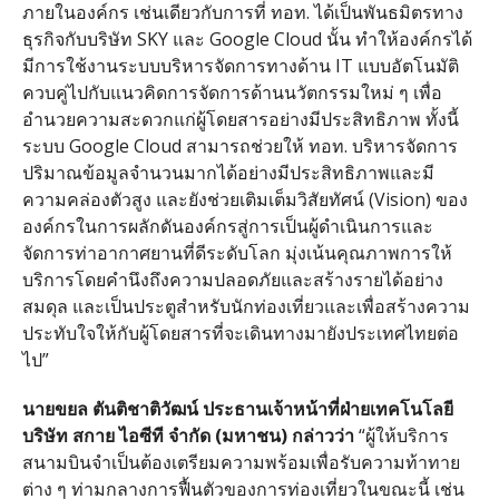
ภายในองค์กร เช่นเดียวกับการที่ ทอท
.
ได้เป็นพันธมิตรทาง
ธุรกิจกับบริษัท
SKY
และ
Google Cloud
นั้น ทำให้องค์กรได้
มีการใช้งานระบบบริหารจัดการทางด้าน
IT
แบบอัตโนมัติ
ควบคู่ไปกับแนวคิดการจัดการด้านนวัตกรรมใหม่ ๆ เพื่อ
อำนวยความสะดวกแก่ผู้โดยสารอย่างมีประสิทธิภาพ ทั้งนี้
ระบบ
Google Cloud
สามารถช่วยให้ ทอท
.
บริหารจัดการ
ปริมาณข้อมูลจำนวนมากได้อย่างมีประสิทธิภาพและมี
ความคล่องตัวสูง และยังช่วยเติมเต็มวิสัยทัศน์
(Vision)
ของ
องค์กรในการผลักดันองค์กรสู่การเป็นผู้ดำเนินการและ
จัดการท่าอากาศยานที่ดีระดับโลก มุ่งเน้นคุณภาพการให้
บริการโดยคำนึงถึงความปลอดภัยและสร้างรายได้อย่าง
สมดุล และเป็นประตูสำหรับนักท่องเที่ยวและเพื่อสร้างความ
ประทับใจให้กับผู้โดยสารที่จะเดินทางมายังประเทศไทยต่อ
ไป
”
นายขยล
ตันติชาติวัฒน์
ประธานเจ้าหน้าที่ฝ่ายเทคโนโลยี
บริษัท
สกาย
ไอซีที
จำกัด
(
มหาชน
)
กล่าวว่า
“
ผู้ให้บริการ
สนามบินจำเป็นต้องเตรียมความพร้อมเพื่อรับความท้าทาย
ต่าง ๆ ท่ามกลางการฟื้นตัวของการท่องเที่ยวในขณะนี้ เช่น