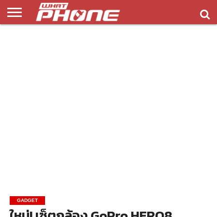
ข่าว
รีวิว
ทิป
แอพ
เกมส์
บทความ
COMPARISON
ติดต่อ
API
&
พลิ
เรา
NEW
ทริค
เคชั่น
GADGET
ใหม่! เซ็ตกล้อง GoPro HERO8