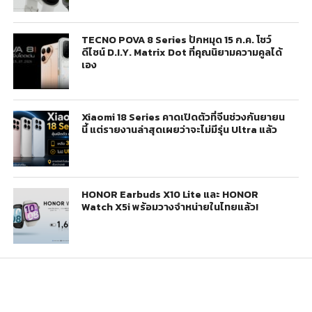
TECNO POVA 8 Series ปักหมุด 15 ก.ค. โชว์
ดีไซน์ D.I.Y. Matrix Dot ที่คุณนิยามความคูลได้
เอง
Xiaomi 18 Series คาดเปิดตัวที่จีนช่วงกันยายน
นี้ แต่รายงานล่าสุดเผยว่าจะไม่มีรุ่น Ultra แล้ว
HONOR Earbuds X10 Lite และ HONOR
Watch X5i พร้อมวางจำหน่ายในไทยแล้ว!