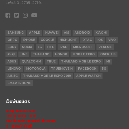
แฟกซ์ 0-2735-2719.
SAMSUNG
APPLE
HUAWEI
AIS
ANDROID
XIAOMI
OPPO
IPHONE
GOOGLE
HIGHLIGHT
DTAC
IOS
VIVO
SONY
NOKIA
LG
HTC
IPAD
MICROSOFT
REALME
ซัมซุง
LINE
THAILAND
HONOR
MOBILE EXPO
ONEPLUS
ASUS
QUALCOMM
TRUE
THAILAND MOBILE EXPO
MI
LENOVO
MOTOROLA
TRUEMOVE H
FACEBOOK
5G
AIS 5G
THAILAND MOBILE EXPO 2019
APPLE WATCH
SMARTPHONE
เว็บพันธมิตร
mxphone.com
stepextra.com
thailandesportclub.com
ข่าวเทคโนโลยี