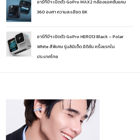
อาร์ทีบีฯ เปิดตัว GoPro MAX2 กล้องแอคชันแคม
360 องศา ความละเอียด 8K
อาร์ทีบีฯ เปิดตัว GoPro HERO13 Black – Polar
White สีพิเศษ รุ่นลิมิเต็ด อิดิชัน ครั้งแรกใน
ประเทศไทย