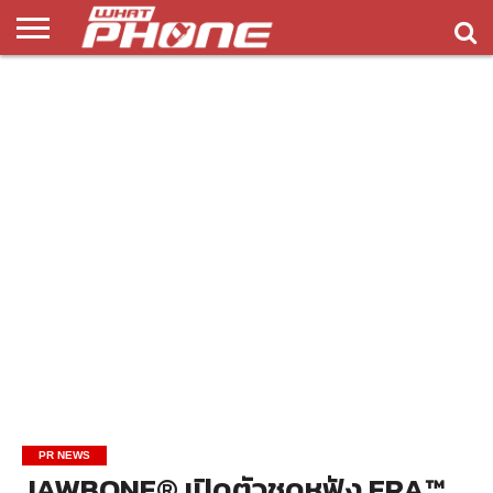
ข่าว
รีวิว
ทิป
แอพ
เกมส์
บทความ
COMPARISON
ติดต่อ
API
&
พลิ
เรา
NEW
ทริค
เคชั่น
PR NEWS
JAWBONE® เปิดตัวชุดหูฟัง ERA™