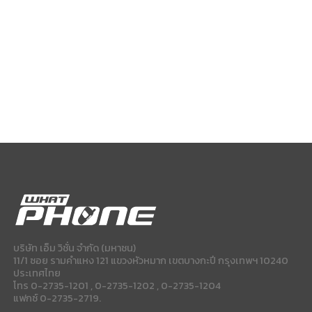
บริษัท เอ็ม วิชั่น จำกัด (มหาชน)
11/1 ซอย รามคำแหง 121 แขวงหัวหมาก เขตบางกะปี กรุงเทพฯ 10240
ประเทศไทย
โทร 0-2735-1201 , 0-2735-1202 , 0-2735-1204
แฟกซ์ 0-2735-2719.