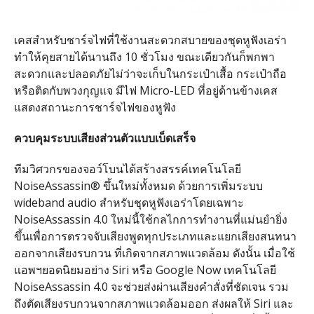
เคสสำหรับชาร์จไฟที่ใช้งานสะดวกสบายของชุดหูฟังเอร่า
ทำให้คุยสายได้นานถึง 10 ชั่วโมง ขณะเดียวกันก็พกพา
สะดวกและปลอดภัยไม่ว่าจะเก็บในกระเป๋าเสื้อ กระเป๋าถือ
หรือติดกับพวงกุญแจ มีไฟ Micro-LED ที่อยู่ด้านข้างเคส
แสดงสถานะการชาร์จไฟของหูฟัง
ควบคุมระบบเสียงส่วนตัวแบบเบ็ดเสร็จ
ทีมวิศวกรของจอว์โบนได้สร้างสรรค์เทคโนโลยี
NoiseAssassin® ขึ้นใหม่ทั้งหมด ด้วยการเพิ่มระบบ
wideband audio สำหรับชุดหูฟังเอร่าโดยเฉพาะ
NoiseAssassin 4.0 ใหม่นี้ใช้กลไกการทำงานที่แม่นยำยิ่ง
ขึ้นเพื่อการตรวจจับเสียงพูดทุกประเภทและแยกเสียงสนทนา
ออกจากเสียงรบกวน ที่เกิดจากสภาพแวดล้อม ดังนั้น เมื่อใช้
แอพฯยอดนิยมอย่าง Siri หรือ Google Now เทคโนโลยี
NoiseAssassin 4.0 จะช่วยส่งผ่านเสียงคำสั่งที่ชัดเจน รวม
ถึงตัดเสียงรบกวนจากสภาพแวดล้อมออก ส่งผลให้ Siri และ