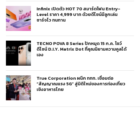
Infinix เปิดตัว HOT 70 สมาร์ตโฟน Entry-
Level ราคา 4,999 บาท ด้วยดีไซน์มีลูกเล่น
ชาร์จไว ทนทาน
TECNO POVA 8 Series ปักหมุด 15 ก.ค. โชว์
ดีไซน์ D.I.Y. Matrix Dot ที่คุณนิยามความคูลได้
เอง
True Corporation ผนึก ททท. เชื่อมต่อ
“สัญญาณแรง 5G” สู่มิติใหม่ของการท่องเที่ยว
เชิงอาหารไทย