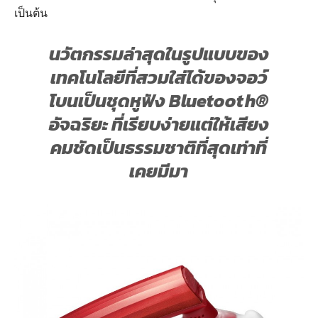
เป็นต้น
นวัตกรรมล่าสุด
ในรูปแบบของ
เทคโนโลยี
ที่
สวมใส่ได้ของ
จอว์
โบนเป็น
ชุดหูฟัง Bluetooth®
อัจฉริยะ
ที่เรียบง่ายแต่ให้
เสียง
คมชัดเป็นธรรมชาติ
ที่
สุด
เท่าที่
เคยมีมา