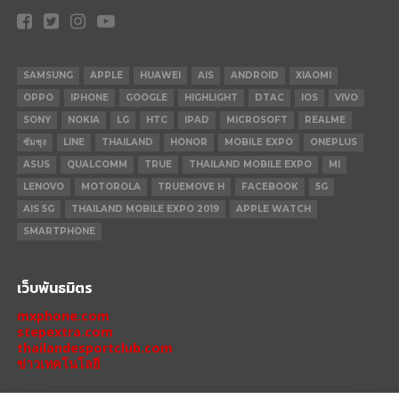
SAMSUNG
APPLE
HUAWEI
AIS
ANDROID
XIAOMI
OPPO
IPHONE
GOOGLE
HIGHLIGHT
DTAC
IOS
VIVO
SONY
NOKIA
LG
HTC
IPAD
MICROSOFT
REALME
ซัมซุง
LINE
THAILAND
HONOR
MOBILE EXPO
ONEPLUS
ASUS
QUALCOMM
TRUE
THAILAND MOBILE EXPO
MI
LENOVO
MOTOROLA
TRUEMOVE H
FACEBOOK
5G
AIS 5G
THAILAND MOBILE EXPO 2019
APPLE WATCH
SMARTPHONE
เว็บพันธมิตร
mxphone.com
stepextra.com
thailandesportclub.com
ข่าวเทคโนโลยี