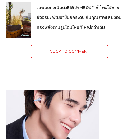
JawboneเปิดตัวBIG JAMBOX™ ลำโพงไร้สาย
อัจฉริยะ พัฒนาขึ้นอีกระดับ กับคุณภาพเสียงอัน
ทรงพลังตามรูปโฉมใหม่ที่ใหญ่กว่าเดิม
CLICK TO COMMENT