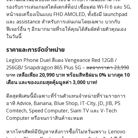
รองรับการเล่นเกมสไตล์เดกส์ท็อป เชื่อมต่อ Wi-Fi 6 และ 5G,
หน้าจอเครื่องเป็นแบบ FHD AMOLED, ทั้งยังมี launchpad
และ assistance สำหรับการเล่นเกมโดยเฉพาะ บวกกับ
ฟีเจอร์อื่น ๆ อีกมากมายที่รอให้คุณได้สัมผัสด้วยตัวคุณเอง
ในวันนี้
ราคาและการจัดจำหน่าย
Legion Phone Duel สีแดง Vengeance Red 12GB /
256GB/ Snapdragon 865 Plus 5G –
ลดจากราคา 23,990
บาท
เหลือเพียง 20
,990 บาท พร้อมสิทธิผ่อน 0% มากสุด 10
เดือน และของแถมสุดคุ้มมูลค่า 3,000 บาท!
ดีลสุดพิเศษนี้มีเฉพาะที่ร้านตัวแทนจำหน่ายที่ร่วมรายการ
อาทิ Advice, Banana, Blue Shop, IT-City, JD, JIB, PS
Comtech, Speed Computer, Siam TV และ V-Tech
Computer หรือจนกว่าสินค้าจะหมด
หากโทรศัพท์มีปัญหาหลังการซื้อก็ไม่หวั่นเพราะ Lenovo