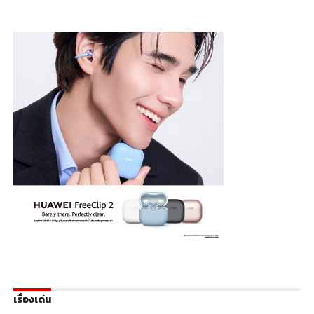
เรื่องเด่น