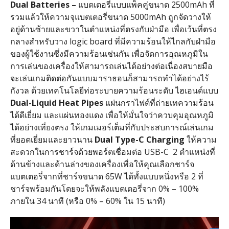
Dual Batteries –
แบตเตอรี่แบบแพ็คคู่ขนาด 2500mAh ที่
รวมแล้วให้ความจุแบตเตอรี่ขนาด 5000mAh ถูกจัดวางให้
อยู่ด้านซ้ายและขวาในตำแหน่งที่ตรงกับฝ่ามือ เพื่อเว้นที่ตรง
กลางสำหรับวาง logic board ที่มีความร้อนให้ไกลกับฝ่ามือ
ของผู้ใช้งานซึ่งมีความร้อนเช่นกัน เพื่อจัดการอุณหภูมิใน
การเล่นของเครื่องให้สามารถเล่นได้อย่างต่อเนื่องสบายมือ
จะเล่นเกมติดต่อกันแบบมาราธอนก็สามารถทำได้อย่างไร้
กังวล ด้วยเทคโนโลยีท่อระบายความร้อนระดับ ไฮเอนด์แบบ
Dual-Liquid Heat Pipes
แผ่นกราไฟต์ที่ถ่ายเทความร้อน
ได้ดีเยี่ยม และแผ่นทองแดง เพื่อให้มั่นใจว่าควบคุมอุณหภูมิ
ได้อย่างเที่ยงตรง ให้เกมเมอร์เต็มที่กับประสบการณ์เล่นเกม
ที่ยอดเยี่ยมและยาวนาน
Dual Type-C Charging
ให้ความ
สะดวกในการชาร์จด้วยพอร์ตเชื่อมต่อ USB-C 2 ตำแหน่งที่
ด้านข้างและด้านล่างของเครื่องเพื่อให้คุณเลือกชาร์จ
แบตเตอรี่จากที่ชาร์จขนาด 65W ได้ทั้งแบบหนึ่งหรือ 2 ที่
ชาร์จพร้อมกันโดยจะให้พลังแบตเตอรี่จาก 0% – 100%
ภายใน 34 นาที (หรือ 0% – 60% ใน 15 นาที)