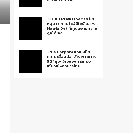
ชาร์จไว ทนทาน
TECNO POVA 8 Series ปัก
หมุด 15 ก.ค. โชว์ดีไซน์ D.I.Y.
Matrix Dot ที่คุณนิยามความ
คูลได้เอง
True Corporation ผนึก
ททท. เชื่อมต่อ “สัญญาณแรง
5G” สู่มิติใหม่ของการท่อง
เที่ยวเชิงอาหารไทย