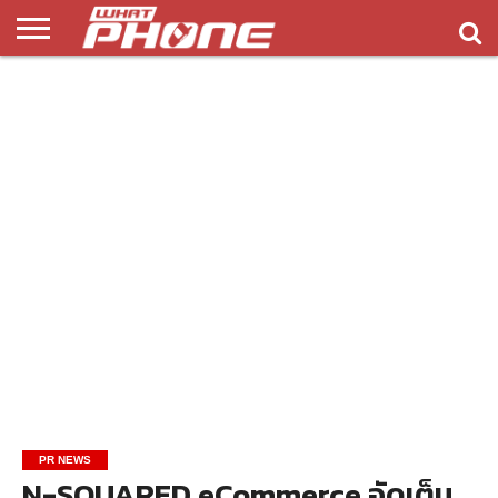
ข่าว
รีวิว
ทิป
แอพ
เกมส์
บทความ
COMPARISON
ติดต่อ
API
&
พลิ
เรา
NEW
ทริค
เคชั่น
PR NEWS
N-SQUARED eCommerce อัดเต็ม