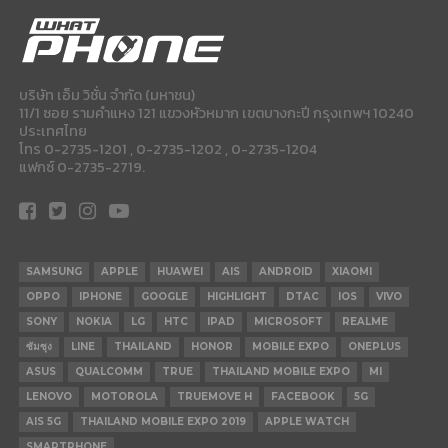
บริษัท เอ็ม วิชั่น จำกัด (มหาชน)
11/1 ซอย รามคำแหง 121 แขวงหัวหมาก เขตบางกะปี กรุงเทพฯ 10240
ประเทศไทย
โทร 0-2735-1201 , 0-2735-1202 , 0-2735-1204
แฟกซ์ 0-2735-2719.
SAMSUNG
APPLE
HUAWEI
AIS
ANDROID
XIAOMI
OPPO
IPHONE
GOOGLE
HIGHLIGHT
DTAC
IOS
VIVO
SONY
NOKIA
LG
HTC
IPAD
MICROSOFT
REALME
ซัมซุง
LINE
THAILAND
HONOR
MOBILE EXPO
ONEPLUS
ASUS
QUALCOMM
TRUE
THAILAND MOBILE EXPO
MI
LENOVO
MOTOROLA
TRUEMOVE H
FACEBOOK
5G
AIS 5G
THAILAND MOBILE EXPO 2019
APPLE WATCH
SMARTPHONE