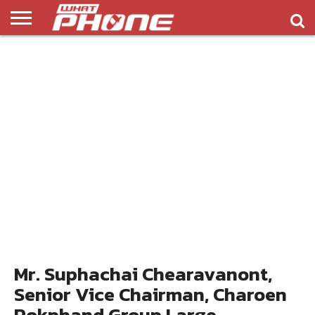
ข่าว
รีวิว
ทิป
แอพ
เกมส์
บทความ
COMPARISON
ติดต่อ
API
&
พลิ
เรา
NEW
ทริค
เคชั่น
Mr. Suphachai Chearavanont,
Senior Vice Chairman, Charoen
Pokphand Group Large