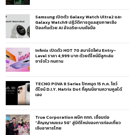
Samsung เปิดตัว Galaxy Watch Ultra2 และ
Galaxy Watch9 ปฏิวัติการดูแลสุขภาพเชิง
ป้องกันด้วย AI อัจฉริยะบนข้อมือ
Infinix เปิดตัว HOT 70 สมาร์ตโฟน Entry-
Level ราคา 4,999 บาท ด้วยดีไซน์มีลูกเล่น
ชาร์จไว ทนทาน
TECNO POVA 8 Series ปักหมุด 15 ก.ค. โชว์
ดีไซน์ D.I.Y. Matrix Dot ที่คุณนิยามความคูลได้
เอง
True Corporation ผนึก ททท. เชื่อมต่อ
“สัญญาณแรง 5G” สู่มิติใหม่ของการท่องเที่ยว
เชิงอาหารไทย