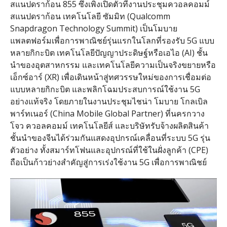
สแนปดราก้อน 855 ซึ่งเพิ่งเปิดตัวที่งานประชุมควอลคอมม์
สแนปดราก้อน เทคโนโลยี ซัมมิท (Qualcomm
Snapdragon Technology Summit) เป็นโมบาย
แพลตฟอร์มเพื่อการพาณิชย์รุ่นแรกในโลกที่รองรับ 5G แบบ
หลายกิกะบิต เทคโนโลยีปัญญาประดิษฐ์หรือเอไอ (AI) ชั้น
นำของอุตสาหกรรม และเทคโนโลยีความเป็นจริงขยายหรือ
เอ็กซ์อาร์ (XR) เพื่อเดินหน้าสู่ทศวรรษใหม่ของการเชื่อมต่อ
แบบหลายกิกะบิต และพลิกโฉมประสบการณ์ใช้งาน 5G
อย่างแท้จริง โดยภายในงานประชุมไชน่า โมบาย โกลเบิล
พาร์ทเนอร์ (China Mobile Global Partner) ที่นครกวาง
โจว ควอลคอมม์ เทคโนโลยีส์ และบริษัทรับจ้างผลิตสินค้า
ชั้นนำของจีนได้ร่วมกันแสดงอุปกรณ์เคลื่อนที่ระบบ 5G รุ่น
ตัวอย่าง ทั้งสมาร์ทโฟนและอุปกรณ์ที่ใช้ในฝั่งลูกค้า (CPE)
ถือเป็นก้าวย่างสำคัญสู่การเร่งใช้งาน 5G เพื่อการพาณิชย์