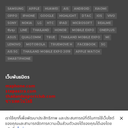
SAMSUNG
APPLE
HUAWEI
AIS
ANDROID
XIAOMI
OPPO
IPHONE
GOOGLE
HIGHLIGHT
DTAC
IOS
VIVO
SONY
NOKIA
LG
HTC
IPAD
MICROSOFT
REALME
ซัมซุง
LINE
THAILAND
HONOR
MOBILE EXPO
ONEPLUS
ASUS
QUALCOMM
TRUE
THAILAND MOBILE EXPO
MI
LENOVO
MOTOROLA
TRUEMOVE H
FACEBOOK
5G
AIS 5G
THAILAND MOBILE EXPO 2019
APPLE WATCH
SMARTPHONE
เว็บพันธมิตร
mxphone.com
stepextra.com
thailandesportclub.com
ข่าวเทคโนโลยี
เราใช้คุกกี้เพื่อพัฒนาประสิทธิภาพ และประสบการณ์ที่ดีในการใช้เว็บไซต์
ของคุณและสามารถจัดการความเป็นส่วนตัวเองได้ของคุณได้เองโดย
IPHONE 14 PRO
IPHONE 14
IPHONE 11 PRO
IPHONE 11
XIAOMI