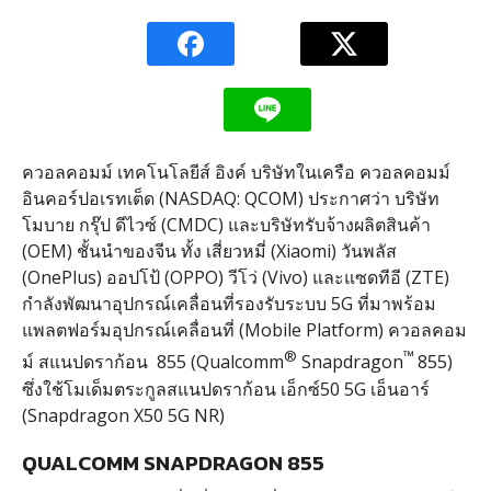
ควอลคอมม์ เทคโนโลยีส์ อิงค์ บริษัทในเครือ ควอลคอมม์
อินคอร์ปอเรทเต็ด (NASDAQ: QCOM) ประกาศว่า บริษัท
โมบาย กรุ๊ป ดีไวซ์ (CMDC) และบริษัทรับจ้างผลิตสินค้า
(OEM) ชั้นนำของจีน ทั้ง เสี่ยวหมี่ (Xiaomi) วันพลัส
(OnePlus) ออปโป้ (OPPO) วีโว่ (Vivo) และแซดทีอี (ZTE)
กำลังพัฒนาอุปกรณ์เคลื่อนที่รองรับระบบ 5G ที่มาพร้อม
แพลตฟอร์มอุปกรณ์เคลื่อนที่ (Mobile Platform) ควอลคอม
®
™
ม์ สแนปดราก้อน 855 (Qualcomm
Snapdragon
855)
ซึ่งใช้โมเด็มตระกูลสแนปดราก้อน เอ็กซ์50 5G เอ็นอาร์
(Snapdragon X50 5G NR)
QUALCOMM SNAPDRAGON 855