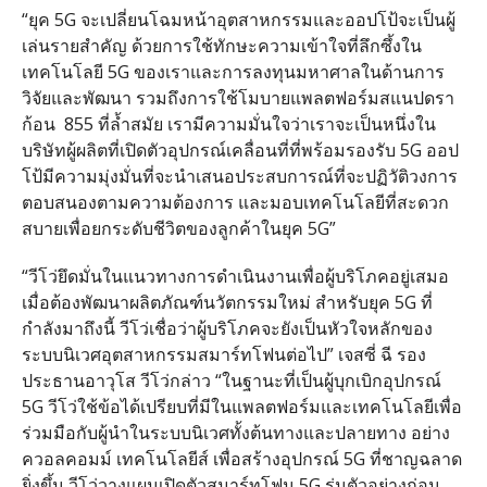
“ยุค 5G จะเปลี่ยนโฉมหน้าอุตสาหกรรมและออปโป้จะเป็นผู้
เล่นรายสำคัญ ด้วยการใช้ทักษะความเข้าใจที่ลึกซึ้งใน
เทคโนโลยี 5G ของเราและการลงทุนมหาศาลในด้านการ
วิจัยและพัฒนา รวมถึงการใช้โมบายแพลตฟอร์มสแนปดรา
ก้อน 855 ที่ล้ำสมัย เรามีความมั่นใจว่าเราจะเป็นหนึ่งใน
บริษัทผู้ผลิตที่เปิดตัวอุปกรณ์เคลื่อนที่ที่พร้อมรองรับ 5G ออป
โป้มีความมุ่งมั่นที่จะนำเสนอประสบการณ์ที่จะปฏิวัติวงการ
ตอบสนองตามความต้องการ และมอบเทคโนโลยีที่สะดวก
สบายเพื่อยกระดับชีวิตของลูกค้าในยุค 5G”
“วีโว่ยึดมั่นในแนวทางการดำเนินงานเพื่อผู้บริโภคอยู่เสมอ
เมื่อต้องพัฒนาผลิตภัณฑ์นวัตกรรมใหม่ สำหรับยุค 5G ที่
กำลังมาถึงนี้ วีโว่เชื่อว่าผู้บริโภคจะยังเป็นหัวใจหลักของ
ระบบนิเวศอุตสาหกรรมสมาร์ทโฟนต่อไป” เจสซี่ ฉี รอง
ประธานอาวุโส วีโว่กล่าว “ในฐานะที่เป็นผู้บุกเบิกอุปกรณ์
5G วีโว่ใช้ข้อได้เปรียบที่มีในแพลตฟอร์มและเทคโนโลยีเพื่อ
ร่วมมือกับผู้นำในระบบนิเวศทั้งต้นทางและปลายทาง อย่าง
ควอลคอมม์ เทคโนโลยีส์ เพื่อสร้างอุปกรณ์ 5G ที่ชาญฉลาด
ยิ่งขึ้น วีโว่วางแผนเปิดตัวสมาร์ทโฟน 5G รุ่นตัวอย่างก่อน