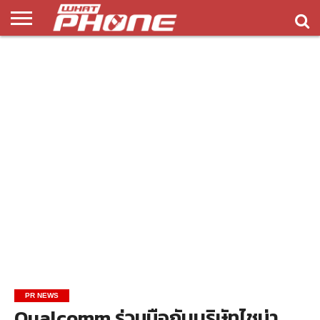
ข่าว
รีวิว
ทิป
แอพ
เกมส์
บทความ
COMPARISON
ติดต่อ
API
&
พลิ
เรา
NEW
ทริค
เคชั่น
PR NEWS
Qualcomm ร่วมมือกับบริษัทไชน่า