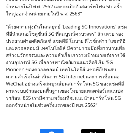
จำหน่ายในปี พ.ศ. 2562 และจะเปิดตัวสมาร์ทโฟน 5G ครั้ง
ใหญ่ออกจำหน่ายภายในปี พ.ศ. 2563”
“ด้วยความมุ่งมั่นในกลยุทธ์ ‘Leading 5G Innovations’ แซด
ทีอีนำเสนอโซลูชั่นส์ 5G ที่สมบูรณ์ครบวงจร” ลัว เหว่ย รอง
ประธานฝ่ายผลิตภัณฑ์ แซดทีอี โมบาย ดีไวซ์กล่าว “แซดทีอี
และควอลคอมม์ เทคโนโลยีส์ มีความร่วมมือที่ยาวนานเพื่อ
สร้างนวัตกรรมและความสำเร็จ เราวางเป้าหมายเร่งการใช้
งานอุปกรณ์ 5G เพื่อการพาณิชย์ผ่านแนวคิดริเริ่ม ‘5G
Pioneer’ ของควอลคอมม์ เทคโนโลยีส์ แซดทีอีประสบ
ความสำเร็จในดำเนินการ 5G Internet และการเชื่อมต่อ
WeChat อย่างเสร็จสมบูรณ์บนสมาร์ทโฟน 5G ของแซดทีอี
ผ่านระบบจำลองบนพื้นฐานของโมบายแพลตฟอร์มสแนปด
ราก้อน 855 เรามีความพร้อมที่จะแนะนำสมาร์ทโฟน 5G
ออกจำหน่ายในช่วงครึ่งแรกของปี พ.ศ. 2562”