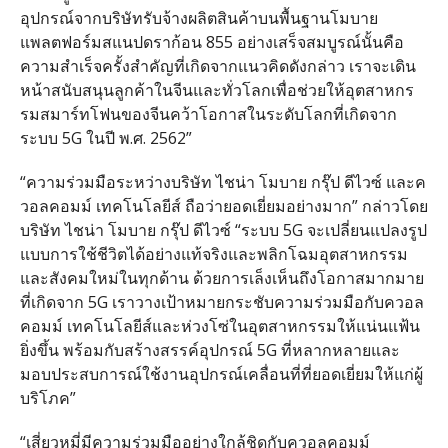
อุปกรณ์จากบริษัทรับจ้างผลิตสินค้าบนพื้นฐานโมบาย
แพลตฟอร์มสแนปดราก้อน 855 อย่างเสร็จสมบูรณ์นั้นคือ
ความสำเร็จครั้งสำคัญที่เกิดจากแนวคิดดังกล่าว เราจะเดิน
หน้าสนับสนุนลูกค้าในจีนและทั่วโลกเพื่อช่วยให้อุตสาหกร
รมสมาร์ทโฟนของจีนคว้าโอกาสในระดับโลกที่เกิดจาก
ระบบ 5G ในปี พ.ศ. 2562”
“ความร่วมมือระหว่างบริษัท ไชน่า โมบาย กรุ๊ป ดีไวซ์ และค
วอลคอมม์ เทคโนโลยีส์ ถือว่ายอดเยี่ยมอย่างมาก” กล่าวโดย
บริษัท ไชน่า โมบาย กรุ๊ป ดีไวซ์ “ระบบ 5G จะเปลี่ยนแปลงรูป
แบบการใช้ชีวิตได้อย่างแท้จริงและพลิกโฉมอุตสาหกรรม
และสังคมใหม่ในทุกด้าน ด้วยการเล็งเห็นถึงโอกาสมากมาย
ที่เกิดจาก 5G เราวางเป้าหมายกระชับความร่วมมือกับควอล
คอมม์ เทคโนโลยีส์และห่วงโซ่ในอุตสาหกรรมให้แน่นแฟ้น
ยิ่งขึ้น พร้อมกับสร้างสรรค์อุปกรณ์ 5G ที่หลากหลายและ
มอบประสบการณ์ใช้งานอุปกรณ์เคลื่อนที่ที่ยอดเยี่ยมให้แก่ผู้
บริโภค”
“เสี่ยวหมี่มีความร่วมมืออย่างใกล้ชิดกับควอลคอมม์