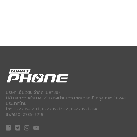
บริษัท เอ็ม วิชั่น จำกัด (มหาชน)
11/1 ซอย รามคำแหง 121 แขวงหัวหมาก เขตบางกะปี กรุงเทพฯ 10240
ประเทศไทย
โทร 0-2735-1201 , 0-2735-1202 , 0-2735-1204
แฟกซ์ 0-2735-2719.