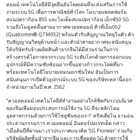
คอมม์ เทคโนโลยีส์มีจุดยืนอันโดดเด่นที่จะส่งเสริมการใช้
งานระบบ 5G เพื่อการพาณิชย์ทั่วโลก โมบายแพลตฟอร์ม
สแนปดราก้อน 855 และโมเด็มสแนปดราก้อน เอ็กซ์50 5G
รวมถึงโมดูลคลื่นสายอากาศควอลคอมม์ คิวทีเอ็ม052
(Qualcomm® QTM052) พร้อมตัวรับสัญญาณวิทยุในตัว ตัว
รับสัญญาณวิทยุด้านหน้า และตัวนำสายอากาศจะสนับสนุน
ให้บริษัทรับจ้างผลิตสินค้าจากจีนได้มีส่วนร่วมในการ
สร้างสรรค์โอกาสจากระบบ 5G ระดับโลกด้วยการออกแบบ
อุปกรณ์ที่มีความซับซ้อนมากขึ้นอย่างก้าวกระโดดที่มา
พร้อมเทคโนโลยีโมบายเจนเนอเรชั่นใหม่ อันเป็นการ
สนับสนุนการเปิดตัวอุปกรณ์ระบบ 5G ของบริษัทเหล่านี้ออก
จำหน่ายภายในปี พ.ศ. 2562
“ควอลคอมม์ เทคโนโลยีส์ทำงานอย่างใกล้ชิดกับระบบนิเวศ
ของจีนเพื่อมอบประสบการณ์ใช้งาน 5G ที่จะพลิกโฉม
อุตสาหกรรมด้วยการใช้โซลูชันของเรา” คริสเตียโน อามอน
ประธานกรรมการ ควอลคอมม์ อินคอร์ปอเรทเต็ด กล่าว
“เมื่อต้นปีที่ผ่านมา เราประกาศแนวคิด ‘5G Pioneer’ ร่วมกับ
บริษัทผู้ผลิตชั้นนำจากจีน และการเชื่อมต่อ 5G ด้วยการใช้