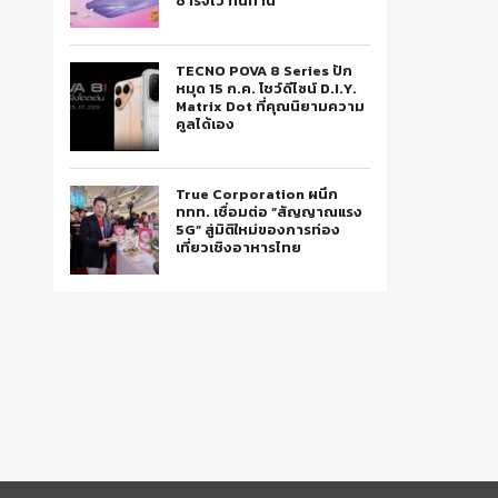
ชาร์จไว ทนทาน
TECNO POVA 8 Series ปัก
หมุด 15 ก.ค. โชว์ดีไซน์ D.I.Y.
Matrix Dot ที่คุณนิยามความ
คูลได้เอง
True Corporation ผนึก
ททท. เชื่อมต่อ “สัญญาณแรง
5G” สู่มิติใหม่ของการท่อง
เที่ยวเชิงอาหารไทย