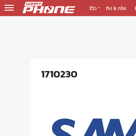
รีวิว
ทิป & ทริค
1710230