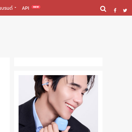
แบรนด์
API
NEW