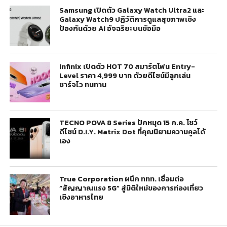
Samsung เปิดตัว Galaxy Watch Ultra2 และ
Galaxy Watch9 ปฏิวัติการดูแลสุขภาพเชิง
ป้องกันด้วย AI อัจฉริยะบนข้อมือ
Infinix เปิดตัว HOT 70 สมาร์ตโฟน Entry-
Level ราคา 4,999 บาท ด้วยดีไซน์มีลูกเล่น
ชาร์จไว ทนทาน
TECNO POVA 8 Series ปักหมุด 15 ก.ค. โชว์
ดีไซน์ D.I.Y. Matrix Dot ที่คุณนิยามความคูลได้
เอง
True Corporation ผนึก ททท. เชื่อมต่อ
“สัญญาณแรง 5G” สู่มิติใหม่ของการท่องเที่ยว
เชิงอาหารไทย