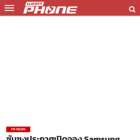
ข่าว
รีวิว
ทิป
แอพ
เกมส์
บทความ
COMPARISON
ติดต่อ
API
&
พลิ
เรา
NEW
ทริค
เคชั่น
PR NEWS
ซัมซุงประกาศเปิดจอง Samsung