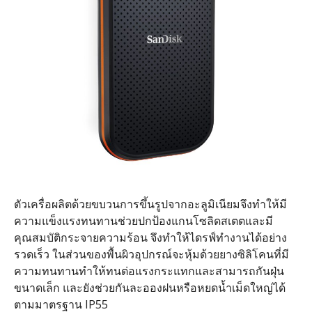
ตัวเครื่อผลิตด้วยขบวนการขึ้นรูปจากอะลูมิเนียมจึงทำให้มี
ความแข็งแรงทนทานช่วยปกป้องแกนโซลิดสเตตและมี
คุณสมบัติกระจายความร้อน จึงทำให้ไดรฟ์ทำงานได้อย่าง
รวดเร็ว ในส่วนของพื้นผิวอุปกรณ์จะหุ้มด้วยยางซิลิโคนที่มี
ความทนทานทำให้ทนต่อแรงกระแทกและสามารถกันฝุ่น
ขนาดเล็ก และยังช่วยกันละอองฝนหรือหยดน้ำเม็ดใหญ่ได้
ตามมาตรฐาน IP55