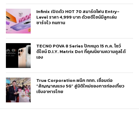
Infinix เปิดตัว HOT 70 สมาร์ตโฟน Entry-
Level ราคา 4,999 บาท ด้วยดีไซน์มีลูกเล่น
ชาร์จไว ทนทาน
TECNO POVA 8 Series ปักหมุด 15 ก.ค. โชว์
ดีไซน์ D.I.Y. Matrix Dot ที่คุณนิยามความคูลได้
เอง
True Corporation ผนึก ททท. เชื่อมต่อ
“สัญญาณแรง 5G” สู่มิติใหม่ของการท่องเที่ยว
เชิงอาหารไทย