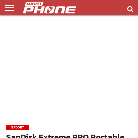
ข่าว
รีวิว
ทิป
แอพ
เกมส์
บทความ
COMPARISON
ติดต่อ
API
&
พลิ
เรา
NEW
ทริค
เคชั่น
GADGET
SanDisk Extreme PRO Portable