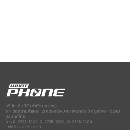
บริษัท เอ็ม วิชั่น จำกัด (มหาชน)
11/1 ซอย รามคำแหง 121 แขวงหัวหมาก เขตบางกะปี กรุงเทพฯ 10240
ประเทศไทย
โทร 0-2735-1201 , 0-2735-1202 , 0-2735-1204
แฟกซ์ 0-2735-2719.