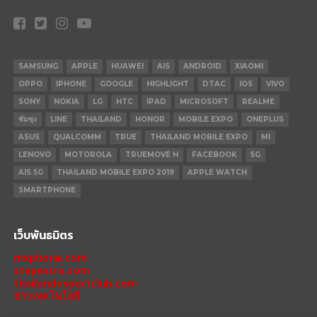
SAMSUNG
APPLE
HUAWEI
AIS
ANDROID
XIAOMI
OPPO
IPHONE
GOOGLE
HIGHLIGHT
DTAC
IOS
VIVO
SONY
NOKIA
LG
HTC
IPAD
MICROSOFT
REALME
ซัมซุง
LINE
THAILAND
HONOR
MOBILE EXPO
ONEPLUS
ASUS
QUALCOMM
TRUE
THAILAND MOBILE EXPO
MI
LENOVO
MOTOROLA
TRUEMOVE H
FACEBOOK
5G
AIS 5G
THAILAND MOBILE EXPO 2019
APPLE WATCH
SMARTPHONE
เว็บพันธมิตร
mxphone.com
stepextra.com
thailandesportclub.com
ข่าวเทคโนโลยี