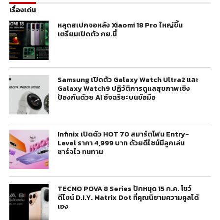
เรื่องเด่น
หลุดสเปกจอหลัง Xiaomi 18 Pro ใหญ่ขึ้น
เตรียมเปิดตัว กย.นี้
Samsung เปิดตัว Galaxy Watch Ultra2 และ
Galaxy Watch9 ปฏิวัติการดูแลสุขภาพเชิง
ป้องกันด้วย AI อัจฉริยะบนข้อมือ
Infinix เปิดตัว HOT 70 สมาร์ตโฟน Entry-
Level ราคา 4,999 บาท ด้วยดีไซน์มีลูกเล่น
ชาร์จไว ทนทาน
TECNO POVA 8 Series ปักหมุด 15 ก.ค. โชว์
ดีไซน์ D.I.Y. Matrix Dot ที่คุณนิยามความคูลได้
เอง