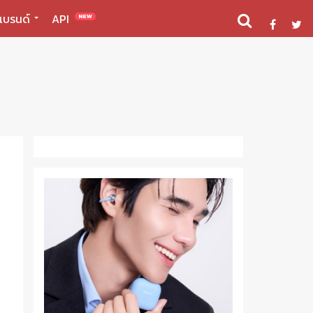
แบรนด์
API
NEW