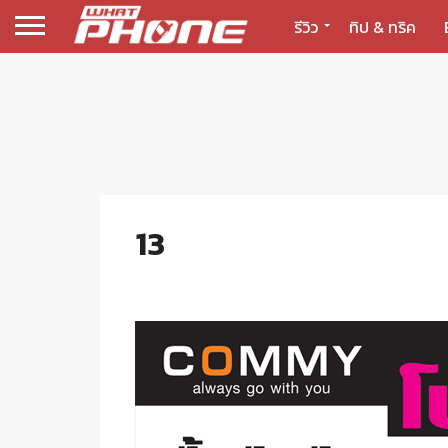
รีวิว
ทิป & ทริค
13