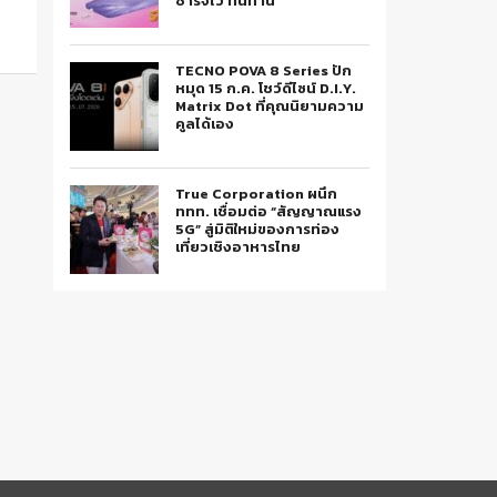
ชาร์จไว ทนทาน
TECNO POVA 8 Series ปัก
หมุด 15 ก.ค. โชว์ดีไซน์ D.I.Y.
Matrix Dot ที่คุณนิยามความ
คูลได้เอง
True Corporation ผนึก
ททท. เชื่อมต่อ “สัญญาณแรง
5G” สู่มิติใหม่ของการท่อง
เที่ยวเชิงอาหารไทย