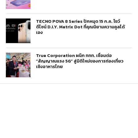
TECNO POVA 8 Series ปักหมุด 15 ก.ค. โชว์
ดีไซน์ D.I.Y. Matrix Dot ที่คุณนิยามความคูลได้
เอง
True Corporation ผนึก ททท. เชื่อมต่อ
“สัญญาณแรง 5G” สู่มิติใหม่ของการท่องเที่ยว
เชิงอาหารไทย