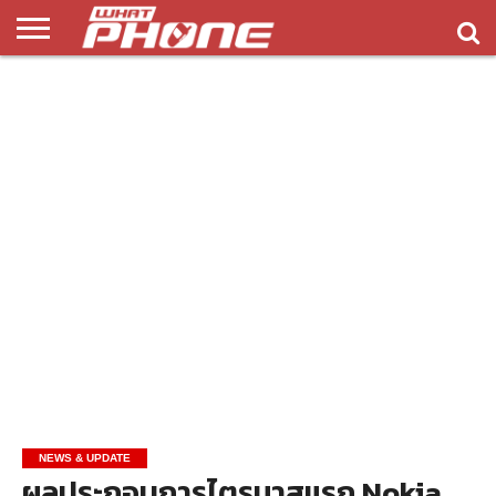
ข่าว
รีวิว
ทิป
แอพ
เกมส์
บทความ
COMPARISON
ติดต่อ
API
&
พลิ
เรา
NEW
ทริค
เคชั่น
NEWS & UPDATE
ผลประกอบการไตรมาสแรก Nokia