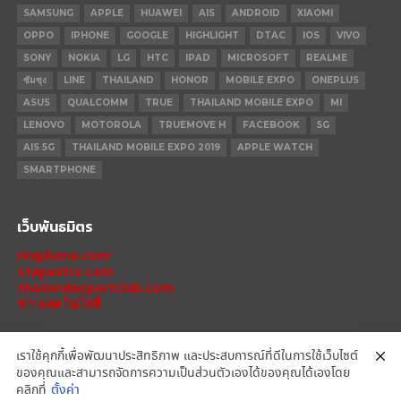
SAMSUNG
APPLE
HUAWEI
AIS
ANDROID
XIAOMI
OPPO
IPHONE
GOOGLE
HIGHLIGHT
DTAC
IOS
VIVO
SONY
NOKIA
LG
HTC
IPAD
MICROSOFT
REALME
ซัมซุง
LINE
THAILAND
HONOR
MOBILE EXPO
ONEPLUS
ASUS
QUALCOMM
TRUE
THAILAND MOBILE EXPO
MI
LENOVO
MOTOROLA
TRUEMOVE H
FACEBOOK
5G
AIS 5G
THAILAND MOBILE EXPO 2019
APPLE WATCH
SMARTPHONE
เว็บพันธมิตร
mxphone.com
stepextra.com
thailandesportclub.com
ข่าวเทคโนโลยี
เราใช้คุกกี้เพื่อพัฒนาประสิทธิภาพ และประสบการณ์ที่ดีในการใช้เว็บไซต์
ของคุณและสามารถจัดการความเป็นส่วนตัวเองได้ของคุณได้เองโดย
IPHONE 14 PRO
IPHONE 14
IPHONE 11 PRO
IPHONE 11
XIAOMI
คลิกที่
ตั้งค่า