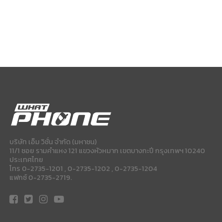
บริษัท เอ็ม วิชั่น จำกัด (มหาชน)
11/1 ซอย รามคำแหง 121 แขวงหัวหมาก เขตบางกะปี กรุงเทพฯ 10240
ประเทศไทย
โทร 0-2735-1201 , 0-2735-1202 , 0-2735-1204
แฟกซ์ 0-2735-2719.