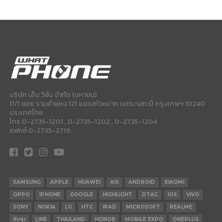
บริษัท เอ็ม วิชั่น จำกัด (มหาชน)
11/1 ซอย รามคำแหง 121 แขวงหัวหมาก เขตบางกะปี กรุงเทพฯ 10240
ประเทศไทย
โทร 0-2735-1201 , 0-2735-1202 , 0-2735-1204
แฟกซ์ 0-2735-2719.
SAMSUNG
APPLE
HUAWEI
AIS
ANDROID
XIAOMI
OPPO
IPHONE
GOOGLE
HIGHLIGHT
DTAC
IOS
VIVO
SONY
NOKIA
LG
HTC
IPAD
MICROSOFT
REALME
ซัมซุง
LINE
THAILAND
HONOR
MOBILE EXPO
ONEPLUS