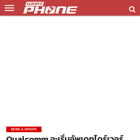
ข่าว
รีวิว
ทิป
แอพ
เกมส์
บทความ
COMPARISON
ติดต่อ
API
&
พลิ
เรา
NEW
ทริค
เคชั่น
NEWS & UPDATE
Qualcomm จะเริ่มอัพเดทไดร์เวอร์