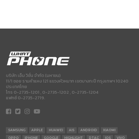
บริษัท เอ็ม วิชั่น จำกัด (มหาชน)
11/1 ซอย รามคำแหง 121 แขวงหัวหมาก เขตบางกะปี กรุงเทพฯ 10240
ประเทศไทย
โทร 0-2735-1201 , 0-2735-1202 , 0-2735-1204
แฟกซ์ 0-2735-2719.
SAMSUNG
APPLE
HUAWEI
AIS
ANDROID
XIAOMI
OPPO
IPHONE
GOOGLE
HIGHLIGHT
DTAC
IOS
VIVO