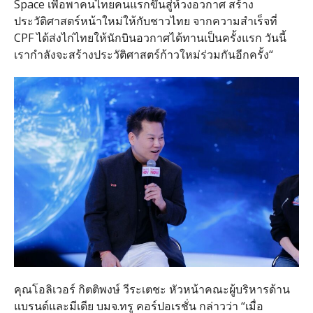
Space เพื่อพาคนไทยคนแรกขึ้นสู่ห้วงอวกาศ สร้าง
ประวัติศาสตร์หน้าใหม่ให้กับชาวไทย จากความสำเร็จที่
CPF ได้ส่งไก่ไทยให้นักบินอวกาศได้ทานเป็นครั้งแรก วันนี้
เรากำลังจะสร้างประวัติศาสตร์ก้าวใหม่ร่วมกันอีกครั้ง“
คุณโอลิเวอร์ กิตติพงษ์ วีระเตชะ หัวหน้าคณะผู้บริหารด้าน
แบรนด์และมีเดีย บมจ.ทรู คอร์ปอเรชั่น กล่าวว่า “เมื่อ