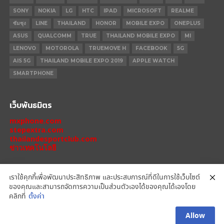
SONY
NOKIA
LG
HTC
IPAD
MICROSOFT
REALME
ซัมซุง
LINE
THAILAND
HONOR
MOBILE EXPO
ONEPLUS
ASUS
QUALCOMM
TRUE
THAILAND MOBILE EXPO
MI
LENOVO
MOTOROLA
TRUEMOVE H
FACEBOOK
5G
AIS 5G
THAILAND MOBILE EXPO 2019
APPLE WATCH
SMARTPHONE
เว็บพันธมิตร
mxphone.com
stepextra.com
thailandesportclub.com
ข่าวเทคโนโลยี
เราใช้คุกกี้เพื่อพัฒนาประสิทธิภาพ และประสบการณ์ที่ดีในการใช้เว็บไซต์
ของคุณและสามารถจัดการความเป็นส่วนตัวเองได้ของคุณได้เองโดย
IPHONE 14 PRO
IPHONE 14
IPHONE 11 PRO
IPHONE 11
XIAOMI
คลิกที่
ตั้งค่า
OPPO
HONOR
MOTOROLA
REALME
REDMI
Allow