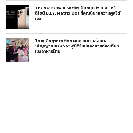
TECNO POVA 8 Series ปักหมุด 15 ก.ค. โชว์
ดีไซน์ D.I.Y. Matrix Dot ที่คุณนิยามความคูลได้
เอง
True Corporation ผนึก ททท. เชื่อมต่อ
“สัญญาณแรง 5G” สู่มิติใหม่ของการท่องเที่ยว
เชิงอาหารไทย