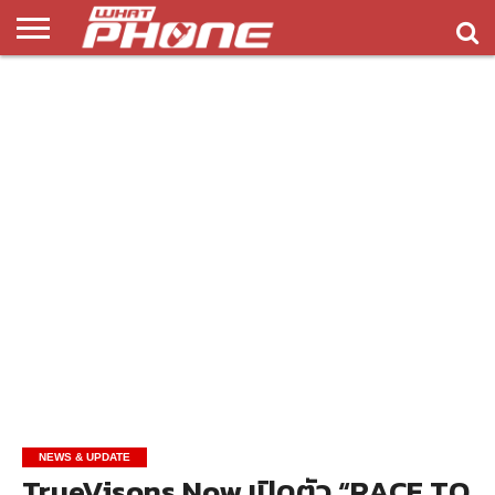
ข่าว
รีวิว
ทิป
แอพ
เกมส์
บทความ
COMPARISON
ติดต่อ
API
&
พลิ
เรา
NEW
ทริค
เคชั่น
NEWS & UPDATE
TrueVisons Now เปิดตัว “RACE TO