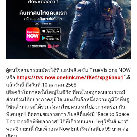
ผู้สนใจสามารถสมัครได้ที่ แอปพลิเคชั่น TrueVisions NOW
หรือ
https://tvs-now.onelink.me/fKef/xpg6hau1
ได้
แล้ววันนี้ ถึงวันที่ 10 ตุลาคม 2568
เพื่อคว้าโอกาสครั้งใหญ่ในชีวิต ที่คนไทยทุกคนสามารถมี
ส่วนร่วมได้อย่างภาคภูมิใจ และเป็นอีกหนึ่งความภูมิใจที่ทรู
วิชั่นส์ นาว จะได้ร่วมส่งคนไทยคนแรกไปอวกาศพร้อมกัน
พิเศษสุด!!! ติดตามชมรายการเรียลลิตี้แห่งปี “Race to Space
Thailandศึกพิชิตอวกาศ” ได้ที่เดียวบนแอป “ทรูวิชั่นส์ นาว”
พฤศจิกายนนี้ กับแพ็กเกจ Now Ent เริ่มต้นเพียง 99 บาท ต่อ
เดือน