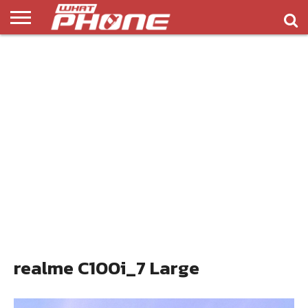
ข่าว
รีวิว
ทิป
แอพ
เกมส์
บทความ
COMPARISON
ติดต่อ
API
&
พลิ
เรา
NEW
ทริค
เคชั่น
realme C100i_7 Large