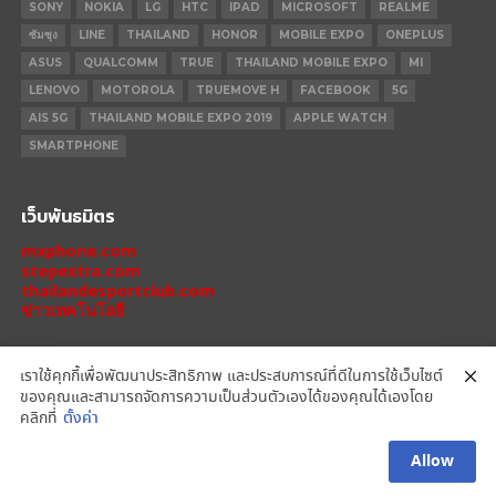
SONY
NOKIA
LG
HTC
IPAD
MICROSOFT
REALME
ซัมซุง
LINE
THAILAND
HONOR
MOBILE EXPO
ONEPLUS
ASUS
QUALCOMM
TRUE
THAILAND MOBILE EXPO
MI
LENOVO
MOTOROLA
TRUEMOVE H
FACEBOOK
5G
AIS 5G
THAILAND MOBILE EXPO 2019
APPLE WATCH
SMARTPHONE
เว็บพันธมิตร
mxphone.com
stepextra.com
thailandesportclub.com
ข่าวเทคโนโลยี
เราใช้คุกกี้เพื่อพัฒนาประสิทธิภาพ และประสบการณ์ที่ดีในการใช้เว็บไซต์
ของคุณและสามารถจัดการความเป็นส่วนตัวเองได้ของคุณได้เองโดย
IPHONE 14 PRO
IPHONE 14
IPHONE 11 PRO
IPHONE 11
XIAOMI
คลิกที่
ตั้งค่า
OPPO
HONOR
MOTOROLA
REALME
REDMI
Allow