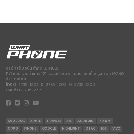
บริษัท เอ็ม วิชั่น จำกัด (มหาชน)
11/1 ซอย รามคำแหง 121 แขวงหัวหมาก เขตบางกะปี กรุงเทพฯ 10240
ประเทศไทย
โทร 0-2735-1201 , 0-2735-1202 , 0-2735-1204
แฟกซ์ 0-2735-2719.
SAMSUNG
APPLE
HUAWEI
AIS
ANDROID
XIAOMI
OPPO
IPHONE
GOOGLE
HIGHLIGHT
DTAC
IOS
VIVO