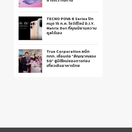
ชาร์จไว ทนทาน
TECNO POVA 8 Series ปัก
หมุด 15 ก.ค. โชว์ดีไซน์ D.I.Y.
Matrix Dot ที่คุณนิยามความ
คูลได้เอง
True Corporation ผนึก
ททท. เชื่อมต่อ “สัญญาณแรง
5G” สู่มิติใหม่ของการท่อง
เที่ยวเชิงอาหารไทย