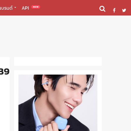
แบรนด์
API
NEW
E0B981E0B89AE0B895E0B9