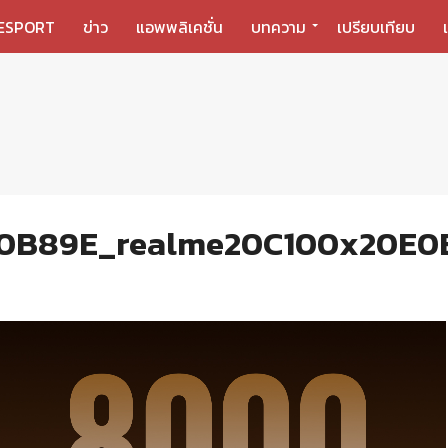
ESPORT
ข่าว
แอพพลิเคชั่น
บทความ
เปรียบเทียบ
0B89E_realme20C100x20