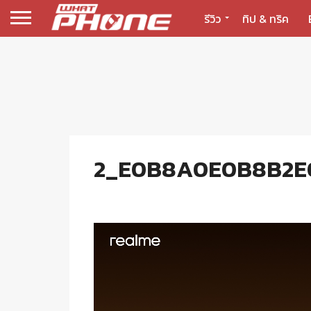
รีวิว
ทิป & ทริค
2_E0B8A0E0B8B2E