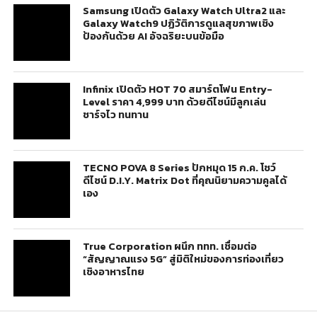
Samsung เปิดตัว Galaxy Watch Ultra2 และ
Galaxy Watch9 ปฏิวัติการดูแลสุขภาพเชิง
ป้องกันด้วย AI อัจฉริยะบนข้อมือ
Infinix เปิดตัว HOT 70 สมาร์ตโฟน Entry-
Level ราคา 4,999 บาท ด้วยดีไซน์มีลูกเล่น
ชาร์จไว ทนทาน
TECNO POVA 8 Series ปักหมุด 15 ก.ค. โชว์
ดีไซน์ D.I.Y. Matrix Dot ที่คุณนิยามความคูลได้
เอง
True Corporation ผนึก ททท. เชื่อมต่อ
“สัญญาณแรง 5G” สู่มิติใหม่ของการท่องเที่ยว
เชิงอาหารไทย