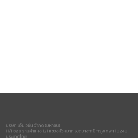
บริษัท เอ็ม วิชั่น จำกัด (มหาชน)
11/1 ซอย รามคำแหง 121 แขวงหัวหมาก เขตบางกะปี กรุงเทพฯ 10240
ประเทศไทย