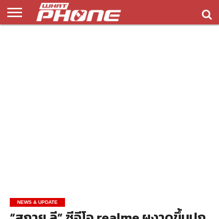
ข่าว
รีวิว
ทิป
แอพ
เกมส์
บทความ
COMPARISON
ติดต่อ
API
&
พลิ
เรา
NEW
ทริค
เคชั่น
NEWS & UPDATE
“สกาย ลี” ซีอีโอ realme ผงาดขึ้นปก