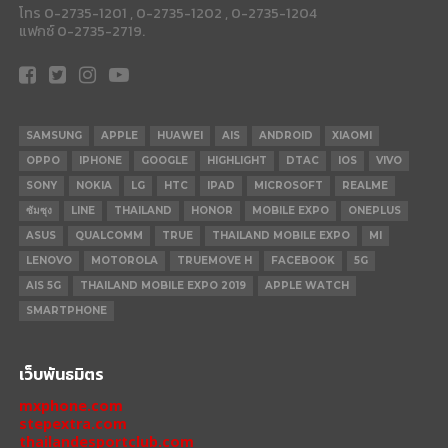
โทร 0-2735-1201 , 0-2735-1202 , 0-2735-1204
แฟกซ์ 0-2735-2719.
SAMSUNG
APPLE
HUAWEI
AIS
ANDROID
XIAOMI
OPPO
IPHONE
GOOGLE
HIGHLIGHT
DTAC
IOS
VIVO
SONY
NOKIA
LG
HTC
IPAD
MICROSOFT
REALME
ซัมซุง
LINE
THAILAND
HONOR
MOBILE EXPO
ONEPLUS
ASUS
QUALCOMM
TRUE
THAILAND MOBILE EXPO
MI
LENOVO
MOTOROLA
TRUEMOVE H
FACEBOOK
5G
AIS 5G
THAILAND MOBILE EXPO 2019
APPLE WATCH
SMARTPHONE
เว็บพันธมิตร
mxphone.com
stepextra.com
thailandesportclub.com