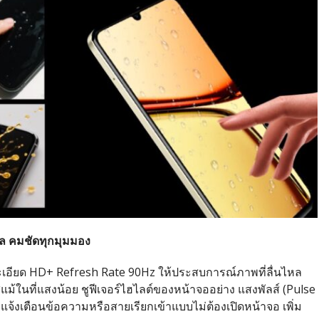
ล คมชัดทุกมุมมอง
ียด HD+ Refresh Rate 90Hz ให้ประสบการณ์ภาพที่ลื่นไหล
ม้ในที่แสงน้อย ชูฟีเจอร์ไฮไลต์ของหน้าจออย่าง แสงพัลส์ (Pulse
วยแจ้งเตือนข้อความหรือสายเรียกเข้าแบบไม่ต้องเปิดหน้าจอ เพิ่ม