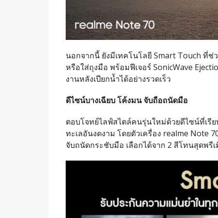
นอกจากนี้ ยังมีเทคโนโลยี Smart Touch ที่ช่
หรือใส่ถุงมือ พร้อมฟีเจอร์ SonicWave Eject
งานหลังเปียกน้ำได้อย่างรวดเร็ว
ดีไซน์บางเฉียบ โค้งมน จับถือถนัดมือ
ตอบโจทย์ไลฟ์สไตล์คนรุ่นใหม่ด้วยดีไซน์ที่เร
ทะเลอันงดงาม โดยตัวเครื่อง realme Note 70 
จับถนัดกระชับมือ เลือกได้จาก 2 สีโทนสุดพรีเ