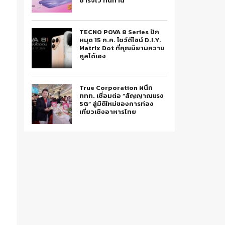
ชาร์จไว ทนทาน
TECNO POVA 8 Series ปัก
หมุด 15 ก.ค. โชว์ดีไซน์ D.I.Y.
Matrix Dot ที่คุณนิยามความ
คูลได้เอง
True Corporation ผนึก
ททท. เชื่อมต่อ “สัญญาณแรง
5G” สู่มิติใหม่ของการท่อง
เที่ยวเชิงอาหารไทย