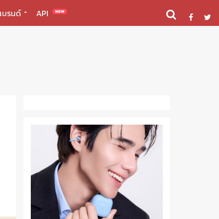
แบรนด์
API
NEW