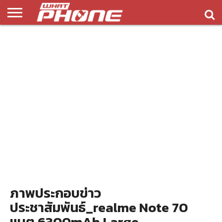
ข่าว
รีวิว
ทิป
แอพ
เกมส์
บทความ
COMPARISON
ติดต่อ
API
&
พลิ
เรา
NEW
ทริค
เคชั่น
ภาพประกอบข่าว
ประชาสัมพันธ์_realme Note 70
แบต 6300mAh Large