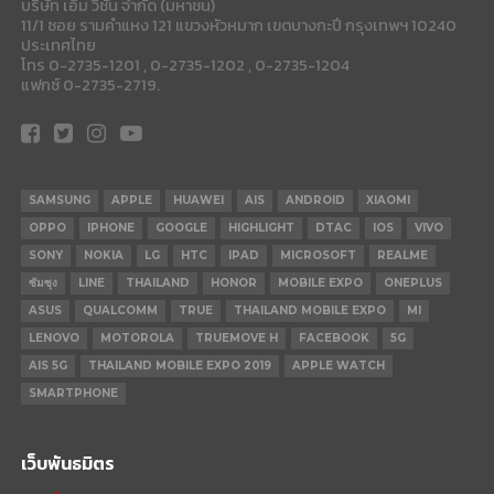
บริษัท เอ็ม วิชั่น จำกัด (มหาชน)
11/1 ซอย รามคำแหง 121 แขวงหัวหมาก เขตบางกะปี กรุงเทพฯ 10240
ประเทศไทย
โทร 0-2735-1201 , 0-2735-1202 , 0-2735-1204
แฟกซ์ 0-2735-2719.
SAMSUNG
APPLE
HUAWEI
AIS
ANDROID
XIAOMI
OPPO
IPHONE
GOOGLE
HIGHLIGHT
DTAC
IOS
VIVO
SONY
NOKIA
LG
HTC
IPAD
MICROSOFT
REALME
ซัมซุง
LINE
THAILAND
HONOR
MOBILE EXPO
ONEPLUS
ASUS
QUALCOMM
TRUE
THAILAND MOBILE EXPO
MI
LENOVO
MOTOROLA
TRUEMOVE H
FACEBOOK
5G
AIS 5G
THAILAND MOBILE EXPO 2019
APPLE WATCH
SMARTPHONE
เว็บพันธมิตร