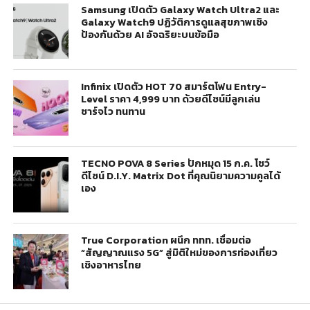
Samsung เปิดตัว Galaxy Watch Ultra2 และ
Galaxy Watch9 ปฏิวัติการดูแลสุขภาพเชิง
ป้องกันด้วย AI อัจฉริยะบนข้อมือ
Infinix เปิดตัว HOT 70 สมาร์ตโฟน Entry-
Level ราคา 4,999 บาท ด้วยดีไซน์มีลูกเล่น
ชาร์จไว ทนทาน
TECNO POVA 8 Series ปักหมุด 15 ก.ค. โชว์
ดีไซน์ D.I.Y. Matrix Dot ที่คุณนิยามความคูลได้
เอง
True Corporation ผนึก ททท. เชื่อมต่อ
“สัญญาณแรง 5G” สู่มิติใหม่ของการท่องเที่ยว
เชิงอาหารไทย