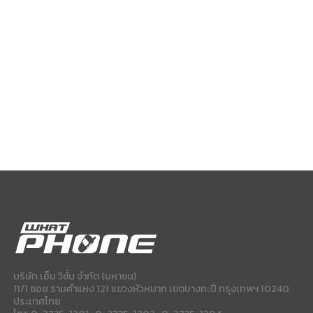
บริษัท เอ็ม วิชั่น จำกัด (มหาชน)
11/1 ซอย รามคำแหง 121 แขวงหัวหมาก เขตบางกะปี กรุงเทพฯ 10240
ประเทศไทย