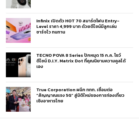
Infinix เปิดตัว HOT 70 สมาร์ตโฟน Entry-
Level ราคา 4,999 บาท ด้วยดีไซน์มีลูกเล่น
ชาร์จไว ทนทาน
TECNO POVA 8 Series ปักหมุด 15 ก.ค. โชว์
ดีไซน์ D.I.Y. Matrix Dot ที่คุณนิยามความคูลได้
เอง
True Corporation ผนึก ททท. เชื่อมต่อ
“สัญญาณแรง 5G” สู่มิติใหม่ของการท่องเที่ยว
เชิงอาหารไทย