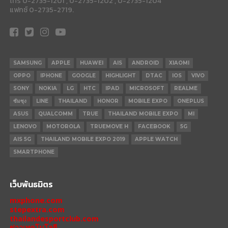
โทร 0-2735-1201 , 0-2735-1202 , 0-2735-1204
แฟกซ์ 0-2735-2719.
SAMSUNG
APPLE
HUAWEI
AIS
ANDROID
XIAOMI
OPPO
IPHONE
GOOGLE
HIGHLIGHT
DTAC
IOS
VIVO
SONY
NOKIA
LG
HTC
IPAD
MICROSOFT
REALME
ซัมซุง
LINE
THAILAND
HONOR
MOBILE EXPO
ONEPLUS
ASUS
QUALCOMM
TRUE
THAILAND MOBILE EXPO
MI
LENOVO
MOTOROLA
TRUEMOVE H
FACEBOOK
5G
AIS 5G
THAILAND MOBILE EXPO 2019
APPLE WATCH
SMARTPHONE
เว็บพันธมิตร
mxphone.com
stepextra.com
thailandesportclub.com
ข่าวเทคโนโลยี