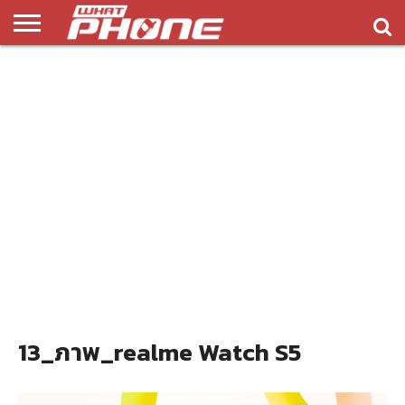
ข่าว
รีวิว
ทิป
แอพ
เกมส์
บทความ
COMPARISON
ติดต่อ
API
&
พลิ
เรา
NEW
ทริค
เคชั่น
13_ภาพ_realme Watch S5