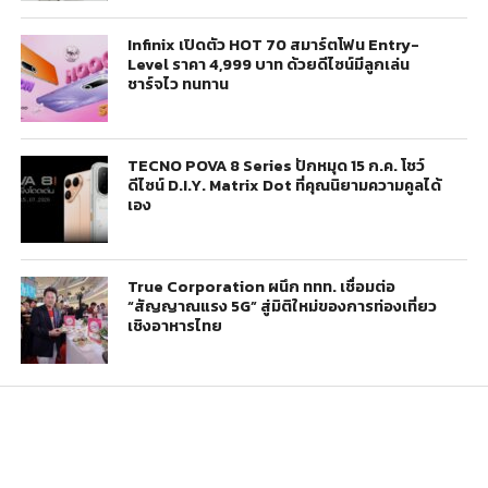
Infinix เปิดตัว HOT 70 สมาร์ตโฟน Entry-
Level ราคา 4,999 บาท ด้วยดีไซน์มีลูกเล่น
ชาร์จไว ทนทาน
TECNO POVA 8 Series ปักหมุด 15 ก.ค. โชว์
ดีไซน์ D.I.Y. Matrix Dot ที่คุณนิยามความคูลได้
เอง
True Corporation ผนึก ททท. เชื่อมต่อ
“สัญญาณแรง 5G” สู่มิติใหม่ของการท่องเที่ยว
เชิงอาหารไทย