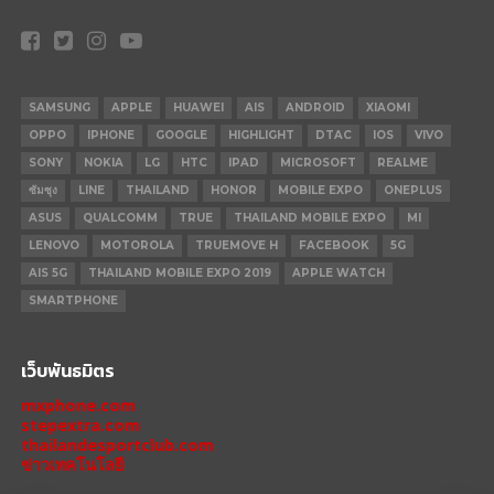
SAMSUNG
APPLE
HUAWEI
AIS
ANDROID
XIAOMI
OPPO
IPHONE
GOOGLE
HIGHLIGHT
DTAC
IOS
VIVO
SONY
NOKIA
LG
HTC
IPAD
MICROSOFT
REALME
ซัมซุง
LINE
THAILAND
HONOR
MOBILE EXPO
ONEPLUS
ASUS
QUALCOMM
TRUE
THAILAND MOBILE EXPO
MI
LENOVO
MOTOROLA
TRUEMOVE H
FACEBOOK
5G
AIS 5G
THAILAND MOBILE EXPO 2019
APPLE WATCH
SMARTPHONE
เว็บพันธมิตร
mxphone.com
stepextra.com
thailandesportclub.com
ข่าวเทคโนโลยี