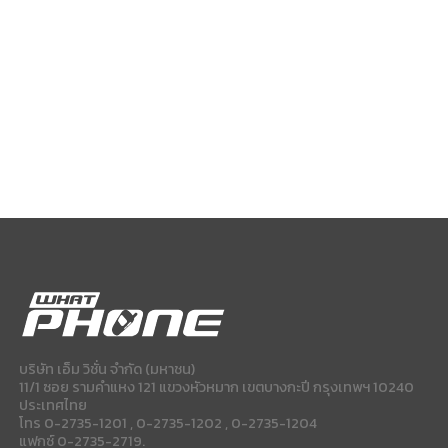
บริษัท เอ็ม วิชั่น จำกัด (มหาชน)
11/1 ซอย รามคำแหง 121 แขวงหัวหมาก เขตบางกะปี กรุงเทพฯ 10240
ประเทศไทย
โทร 0-2735-1201 , 0-2735-1202 , 0-2735-1204
แฟกซ์ 0-2735-2719.