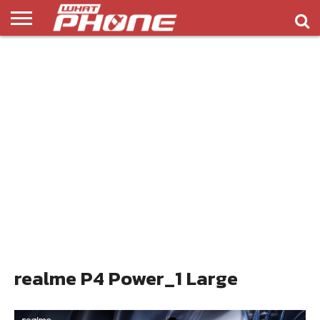
ข่าว
รีวิว
ทิป
แอพ
เกมส์
บทความ
COMPARISON
ติดต่อ
API
&
พลิ
เรา
NEW
ทริค
เคชั่น
realme P4 Power_1 Large