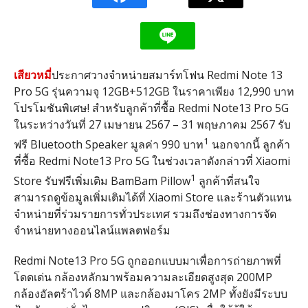
เสียวหมี่
ประกาศวางจำหน่ายสมาร์ทโฟน
Redmi Note 13
Pro 5G
รุ่นความจุ
12GB+512GB
ในราคาเพียง
12,990
บาท
โปรโมชันพิเศษ
!
สำหรับลูกค้าที่ซื้อ
Redmi Note13 Pro 5G
ในระหว่างวันที่
27
เมษายน
2567 – 31
พฤษภาคม
2567
รับ
1
ฟรี
Bluetooth Speaker
มูลค่า
990
บาท
นอกจากนี้ ลูกค้า
ที่ซื้อ
Redmi Note13 Pro 5G
ในช่วงเวลาดังกล่าวที่
Xiaomi
1
Store
รับฟรีเพิ่มเติม
BamBam Pillow
ลูกค้าที่สนใจ
สามารถดูข้อมูลเพิ่มเติมได้ที่
Xiaomi Store
และร้านตัวแทน
จำหน่ายที่ร่วมรายการทั่วประเทศ รวมถึงช่องทางการจัด
จำหน่ายทางออนไลน์แพลตฟอร์ม
Redmi Note13 Pro 5G
ถูกออกแบบมาเพื่อการถ่ายภาพที่
โดดเด่น กล้องหลักมาพร้อมความละเอียดสูงสุด
200MP
กล้องอัลตร้าไวด์
8MP
และกล้องมาโคร
2MP
ทั้งยังมีระบบ