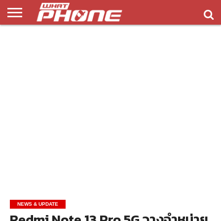
ข่าว
รีวิว
ทิป
แอพ
เกมส์
บทความ
COMPARISON
ติดต่อ
API
&
พลิ
เรา
NEW
ทริค
เคชั่น
NEWS & UPDATE
Redmi Note 13 Pro 5G วางจำหน่าย