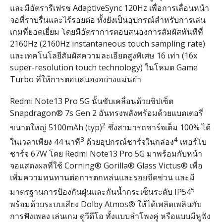
และมีอัตรารีเฟรช
AdaptiveSync 120Hz
เพื่อการเลื่อนหน้า
จอที่ราบรื่นและไร้รอยต่อ ทั้งยังเป็นอุปกรณ์สำหรับการเล่น
เกมที่ยอดเยี่ยม โดยมีอัตราการตอบสนองการสัมผัสทันทีที่
2160Hz (2160Hz instantaneous touch sampling rate)
และเทคโนโลยีสัมผัสความละเอียดสูงพิเศษ
16
เท่า
(16x
super-resolution touch technology)
ในโหมด
Game
Turbo
ที่ให้การตอบสนองอย่างแม่นยำ
Redmi Note13 Pro 5G
นั้นขับเคลื่อนด้วยชิปเซ็ต
Snapdragon® 7s Gen 2
อันทรงพลังพร้อมด้วยแบตเตอรี่
2
ขนาดใหญ่
5100mAh (typ)
ซึ่งสามารถชาร์จเต็ม
100%
ได้
3
4
ในเวลาเพียง
44
นาที
ด้วยอุปกรณ์ชาร์จในกล่อง
เทอร์โบ
ชาร์จ
67W
โดย
Redmi Note13 Pro 5G
มาพร้อมกับหน้า
จอแสดงผลที่ใช้
Corning® Gorilla® Glass Victus®
เพื่อ
เพิ่มความทนทานต่อการตกหล่นและรอยขีดข่วน และมี
5
มาตรฐานการป้องกันฝุ่นและกันน้ำกระเซ็นระดับ
IP54
พร้อมด้วยระบบเสียง
Dolby Atmos®
ให้ได้เพลิดเพลินกับ
การฟังเพลง เล่นเกม ดูวีดีโอ ทั้งแบบลำโพงคู่ หรือแบบมีหูฟัง