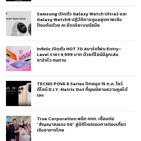
Samsung เปิดตัว Galaxy Watch Ultra2 และ
Galaxy Watch9 ปฏิวัติการดูแลสุขภาพเชิง
ป้องกันด้วย AI อัจฉริยะบนข้อมือ
Infinix เปิดตัว HOT 70 สมาร์ตโฟน Entry-
Level ราคา 4,999 บาท ด้วยดีไซน์มีลูกเล่น
ชาร์จไว ทนทาน
TECNO POVA 8 Series ปักหมุด 15 ก.ค. โชว์
ดีไซน์ D.I.Y. Matrix Dot ที่คุณนิยามความคูลได้
เอง
True Corporation ผนึก ททท. เชื่อมต่อ
“สัญญาณแรง 5G” สู่มิติใหม่ของการท่องเที่ยว
เชิงอาหารไทย