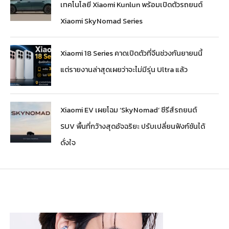
เทคโนโลยี Xiaomi Kunlun พร้อมเปิดตัวรถยนต์
Xiaomi SkyNomad Series
Xiaomi 18 Series คาดเปิดตัวที่จีนช่วงกันยายนนี้
แต่รายงานล่าสุดเผยว่าจะไม่มีรุ่น Ultra แล้ว
Xiaomi EV เผยโฉม ‘SkyNomad’ ซีรีส์รถยนต์
SUV พื้นที่กว้างสุดอัจฉริยะ ปรับเปลี่ยนฟังก์ชันได้
ดั่งใจ