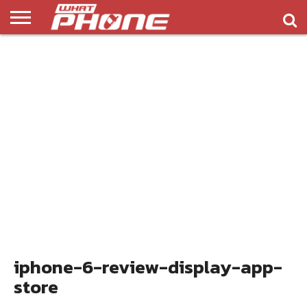
ข่าว
รีวิว
ทิป
แอพ
เกมส์
บทความ
COMPARISON
ติดต่อ
API
&
พลิ
เรา
NEW
ทริค
เคชั่น
iphone-6-review-display-app-
store