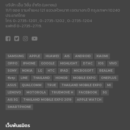
บริษัท เอ็ม วิชั่น จำกัด (มหาชน)
11/1 ซอย รามคำแหง 121 แขวงหัวหมาก เขตบางกะปี กรุงเทพฯ 10240
ประเทศไทย
โทร 0-2735-1201 , 0-2735-1202 , 0-2735-1204
แฟกซ์ 0-2735-2719.
SAMSUNG
APPLE
HUAWEI
AIS
ANDROID
XIAOMI
OPPO
IPHONE
GOOGLE
HIGHLIGHT
DTAC
IOS
VIVO
SONY
NOKIA
LG
HTC
IPAD
MICROSOFT
REALME
ซัมซุง
LINE
THAILAND
HONOR
MOBILE EXPO
ONEPLUS
ASUS
QUALCOMM
TRUE
THAILAND MOBILE EXPO
MI
LENOVO
MOTOROLA
TRUEMOVE H
FACEBOOK
5G
AIS 5G
THAILAND MOBILE EXPO 2019
APPLE WATCH
SMARTPHONE
เว็บพันธมิตร