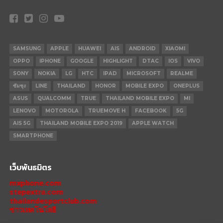
SAMSUNG
APPLE
HUAWEI
AIS
ANDROID
XIAOMI
OPPO
IPHONE
GOOGLE
HIGHLIGHT
DTAC
IOS
VIVO
SONY
NOKIA
LG
HTC
IPAD
MICROSOFT
REALME
ซัมซุง
LINE
THAILAND
HONOR
MOBILE EXPO
ONEPLUS
ASUS
QUALCOMM
TRUE
THAILAND MOBILE EXPO
MI
LENOVO
MOTOROLA
TRUEMOVE H
FACEBOOK
5G
AIS 5G
THAILAND MOBILE EXPO 2019
APPLE WATCH
SMARTPHONE
เว็บพันธมิตร
mxphone.com
stepextra.com
thailandesportclub.com
ข่าวเทคโนโลยี