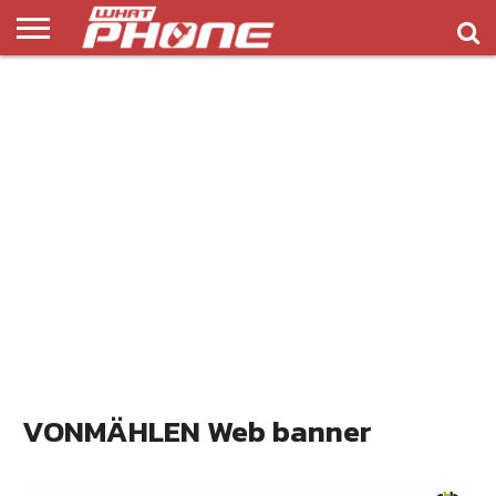
ข่าว
รีวิว
ทิป
แอพ
เกมส์
บทความ
COMPARISON
ติดต่อ
API
&
พลิ
เรา
NEW
ทริค
เคชั่น
VONMÄHLEN Web banner