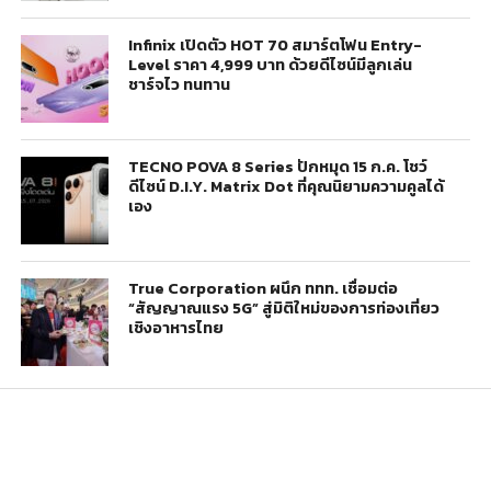
Infinix เปิดตัว HOT 70 สมาร์ตโฟน Entry-
Level ราคา 4,999 บาท ด้วยดีไซน์มีลูกเล่น
ชาร์จไว ทนทาน
TECNO POVA 8 Series ปักหมุด 15 ก.ค. โชว์
ดีไซน์ D.I.Y. Matrix Dot ที่คุณนิยามความคูลได้
เอง
True Corporation ผนึก ททท. เชื่อมต่อ
“สัญญาณแรง 5G” สู่มิติใหม่ของการท่องเที่ยว
เชิงอาหารไทย