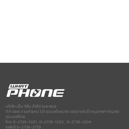
บริษัท เอ็ม วิชั่น จำกัด (มหาชน)
11/1 ซอย รามคำแหง 121 แขวงหัวหมาก เขตบางกะปี กรุงเทพฯ 10240
ประเทศไทย
โทร 0-2735-1201 , 0-2735-1202 , 0-2735-1204
แฟกซ์ 0-2735-2719.