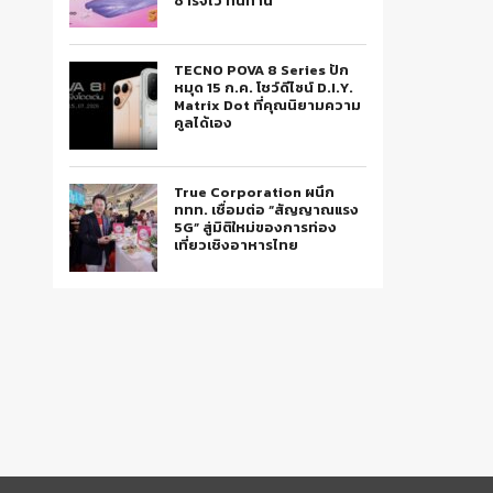
ชาร์จไว ทนทาน
TECNO POVA 8 Series ปัก
หมุด 15 ก.ค. โชว์ดีไซน์ D.I.Y.
Matrix Dot ที่คุณนิยามความ
คูลได้เอง
True Corporation ผนึก
ททท. เชื่อมต่อ “สัญญาณแรง
5G” สู่มิติใหม่ของการท่อง
เที่ยวเชิงอาหารไทย