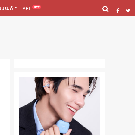
แบรนด์
API
NEW