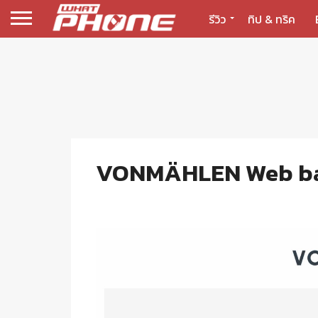
รีวิว
ทิป & ทริค
VONMÄHLEN Web b