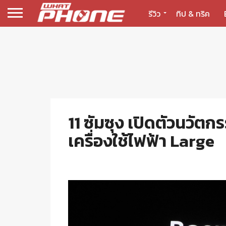
รีวิว
ทิป & ทริค
11 ซัมซุง เปิดตัวนวัต
เครื่องใช้ไฟฟ้า Large