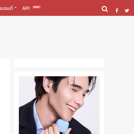
แบรนด์
API
NEW