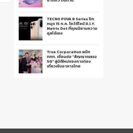
ชาร์จไว ทนทาน
TECNO POVA 8 Series ปัก
หมุด 15 ก.ค. โชว์ดีไซน์ D.I.Y.
Matrix Dot ที่คุณนิยามความ
คูลได้เอง
True Corporation ผนึก
ททท. เชื่อมต่อ “สัญญาณแรง
5G” สู่มิติใหม่ของการท่อง
เที่ยวเชิงอาหารไทย