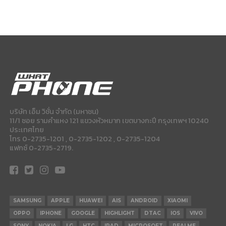
บริษัท เอ็ม วิชั่น จำกัด (มหาชน)
11/1 ซอย รามคำแหง 121 แขวงหัวหมาก เขตบางกะปี กรุงเทพฯ 10240
ประเทศไทย
โทร 0-2735-1201 , 0-2735-1202 , 0-2735-1204
แฟกซ์ 0-2735-2719.
SAMSUNG
APPLE
HUAWEI
AIS
ANDROID
XIAOMI
OPPO
IPHONE
GOOGLE
HIGHLIGHT
DTAC
IOS
VIVO
SONY
NOKIA
LG
HTC
IPAD
MICROSOFT
REALME