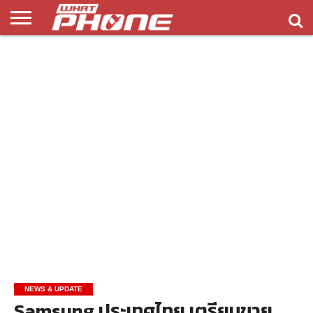
ข่าว
รีวิว
ทิป
แอพ
เกมส์
บทความ
COMPARISON
ติดต่อ
API
&
พลิ
เรา
NEW
ทริค
เคชั่น
NEWS & UPDATE
Samsung ประเทศไทย เตรียมขาย