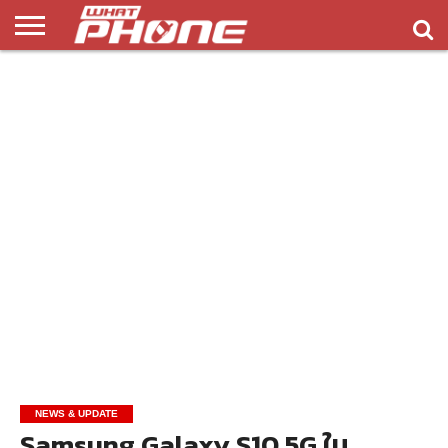
ข่าว
รีวิว
ทิป
แอพ
เกมส์
บทความ
COMPARISON
ติดต่อ
API
&
พลิ
เรา
NEW
ทริค
เคชั่น
NEWS & UPDATE
Samsung Galaxy S10 5G ใน