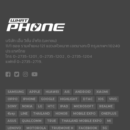
บริษัท เอ็ม วิชั่น จำกัด (มหาชน)
11/1 ซอย รามคำแหง 121 แขวงหัวหมาก เขตบางกะปี กรุงเทพฯ 10240
ประเทศไทย
โทร 0-2735-1201 , 0-2735-1202 , 0-2735-1204
แฟกซ์ 0-2735-2719.
SAMSUNG
APPLE
HUAWEI
AIS
ANDROID
XIAOMI
OPPO
IPHONE
GOOGLE
HIGHLIGHT
DTAC
IOS
VIVO
SONY
NOKIA
LG
HTC
IPAD
MICROSOFT
REALME
ซัมซุง
LINE
THAILAND
HONOR
MOBILE EXPO
ONEPLUS
ASUS
QUALCOMM
TRUE
THAILAND MOBILE EXPO
MI
LENOVO
MOTOROLA
TRUEMOVE H
FACEBOOK
5G