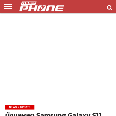
ข่าว
รีวิว
ทิป
แอพ
เกมส์
บทความ
COMPARISON
ติดต่อ
API
&
พลิ
เรา
NEW
ทริค
เคชั่น
NEWS & UPDATE
ข้อมูลหลุด Samsung Galaxy S11