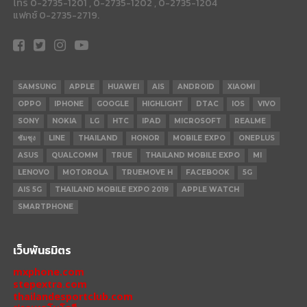
โทร 0-2735-1201 , 0-2735-1202 , 0-2735-1204
แฟกซ์ 0-2735-2719.
SAMSUNG
APPLE
HUAWEI
AIS
ANDROID
XIAOMI
OPPO
IPHONE
GOOGLE
HIGHLIGHT
DTAC
IOS
VIVO
SONY
NOKIA
LG
HTC
IPAD
MICROSOFT
REALME
ซัมซุง
LINE
THAILAND
HONOR
MOBILE EXPO
ONEPLUS
ASUS
QUALCOMM
TRUE
THAILAND MOBILE EXPO
MI
LENOVO
MOTOROLA
TRUEMOVE H
FACEBOOK
5G
AIS 5G
THAILAND MOBILE EXPO 2019
APPLE WATCH
SMARTPHONE
เว็บพันธมิตร
mxphone.com
stepextra.com
thailandesportclub.com