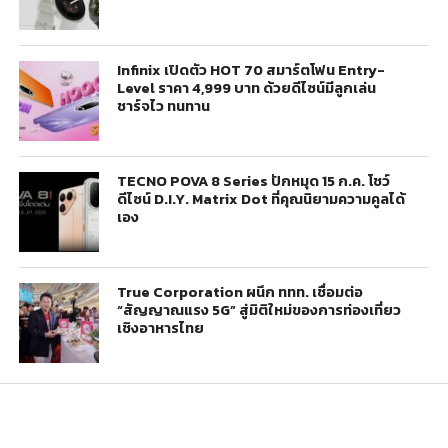
Infinix เปิดตัว HOT 70 สมาร์ตโฟน Entry-
Level ราคา 4,999 บาท ด้วยดีไซน์มีลูกเล่น
ชาร์จไว ทนทาน
TECNO POVA 8 Series ปักหมุด 15 ก.ค. โชว์
ดีไซน์ D.I.Y. Matrix Dot ที่คุณนิยามความคูลได้
เอง
True Corporation ผนึก ททท. เชื่อมต่อ
“สัญญาณแรง 5G” สู่มิติใหม่ของการท่องเที่ยว
เชิงอาหารไทย