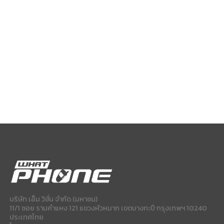
บริษัท เอ็ม วิชั่น จำกัด (มหาชน)
11/1 ซอย รามคำแหง 121 แขวงหัวหมาก เขตบางกะปี กรุงเทพฯ 10240
ประเทศไทย