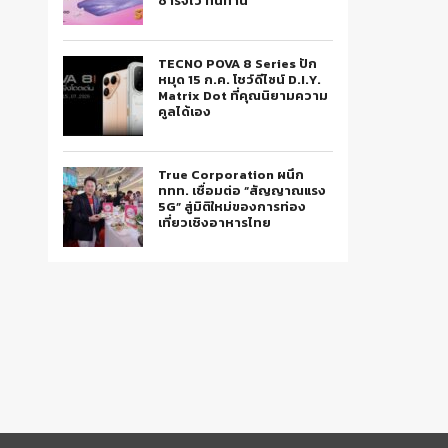
ชาร์จไว ทนทาน
TECNO POVA 8 Series ปัก
หมุด 15 ก.ค. โชว์ดีไซน์ D.I.Y.
Matrix Dot ที่คุณนิยามความ
คูลได้เอง
True Corporation ผนึก
ททท. เชื่อมต่อ “สัญญาณแรง
5G” สู่มิติใหม่ของการท่อง
เที่ยวเชิงอาหารไทย