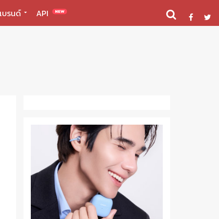
แบรนด์
API
NEW