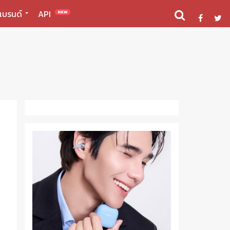
แบรนด์
API
NEW