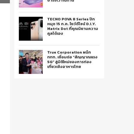
ชาร์จไว ทนทาน
TECNO POVA 8 Series ปัก
หมุด 15 ก.ค. โชว์ดีไซน์ D.I.Y.
Matrix Dot ที่คุณนิยามความ
คูลได้เอง
True Corporation ผนึก
ททท. เชื่อมต่อ “สัญญาณแรง
5G” สู่มิติใหม่ของการท่อง
เที่ยวเชิงอาหารไทย