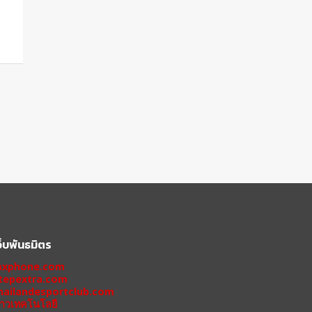
ว็บพันธมิตร
xphone.com
tepextra.com
hailandesportclub.com
่าวเทคโนโลยี