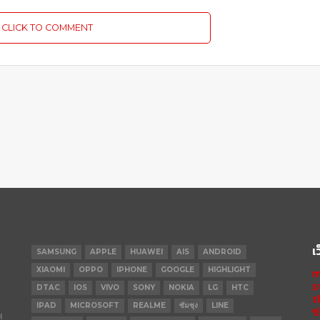
CLICK TO COMMENT
เ
SAMSUNG
APPLE
HUAWEI
AIS
ANDROID
XIAOMI
OPPO
IPHONE
GOOGLE
HIGHLIGHT
m
s
DTAC
IOS
VIVO
SONY
NOKIA
LG
HTC
t
IPAD
MICROSOFT
REALME
ซัมซุง
LINE
ข
ฯ