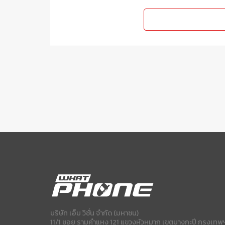
บริษัท เอ็ม วิชั่น จำกัด (มหาชน)
11/1 ซอย รามคำแหง 121 แขวงหัวหมาก เขตบางกะปี กรุงเทพ