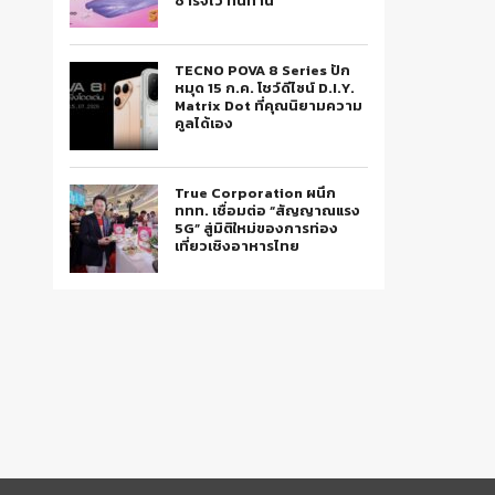
ชาร์จไว ทนทาน
TECNO POVA 8 Series ปัก
หมุด 15 ก.ค. โชว์ดีไซน์ D.I.Y.
Matrix Dot ที่คุณนิยามความ
คูลได้เอง
True Corporation ผนึก
ททท. เชื่อมต่อ “สัญญาณแรง
5G” สู่มิติใหม่ของการท่อง
เที่ยวเชิงอาหารไทย