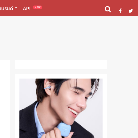
แบรนด์
API
NEW