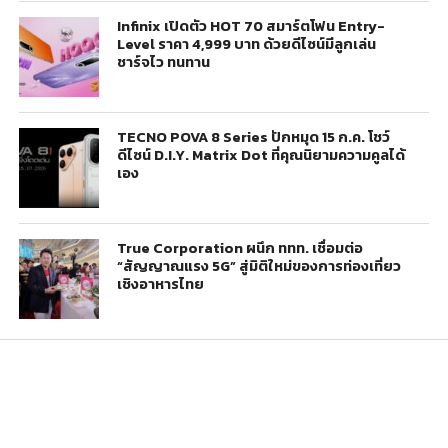
Infinix เปิดตัว HOT 70 สมาร์ตโฟน Entry-
Level ราคา 4,999 บาท ด้วยดีไซน์มีลูกเล่น
ชาร์จไว ทนทาน
TECNO POVA 8 Series ปักหมุด 15 ก.ค. โชว์
ดีไซน์ D.I.Y. Matrix Dot ที่คุณนิยามความคูลได้
เอง
True Corporation ผนึก ททท. เชื่อมต่อ
“สัญญาณแรง 5G” สู่มิติใหม่ของการท่องเที่ยว
เชิงอาหารไทย