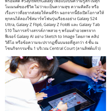
พร้อมติด
#SayItwithGalaxy
เพื่อแบ่งปันความรู้สึกในทุก
โมเมนต์ของชีวิต ไม่ว่าจะเป็นความสุข ความคิดถึง หรือ
เรื่องราวที่อยากส่งต่อให้คนที่รัก นอกจากนี้ยังเปิดโอกาสให้
ทุกคนได้ลองใช้สมาร์ทโฟนรุ่นเรือธงอย่าง
Galaxy S24
Ultra, Galaxy Z Flip6, Galaxy Z Fold6
และ
Galaxy Tab
S10
ในการสร้างสรรค์ภาพสวย ๆ พร้อมคำอวยพรจาก
ฟีเจอร์
Galaxy AI
อย่าง
Sketch to Image
โดยภาพ คลิป
วิดีโอ หรือข้อความจะปรากฏขึ้นบนจอที่สูงกว่า
4
ชั้น ณ
โซนกิจกรรมชั้น
1
บริเวณ
Central Court (
ลานลิฟต์แก้ว
)