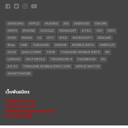
SAMSUNG
APPLE
HUAWEI
AIS
ANDROID
XIAOMI
OPPO
IPHONE
GOOGLE
HIGHLIGHT
DTAC
IOS
VIVO
SONY
NOKIA
LG
HTC
IPAD
MICROSOFT
REALME
ซัมซุง
LINE
THAILAND
HONOR
MOBILE EXPO
ONEPLUS
ASUS
QUALCOMM
TRUE
THAILAND MOBILE EXPO
MI
LENOVO
MOTOROLA
TRUEMOVE H
FACEBOOK
5G
AIS 5G
THAILAND MOBILE EXPO 2019
APPLE WATCH
SMARTPHONE
เว็บพันธมิตร
mxphone.com
stepextra.com
thailandesportclub.com
ข่าวเทคโนโลยี