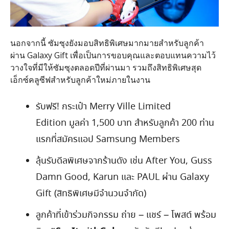
นอกจากนี้ ซัมซุงยังมอบสิทธิพิเศษมากมายสำหรับลูกค้า
ผ่าน
Galaxy Gift
เพื่อเป็นการขอบคุณและตอบแทนความไว้
วางใจที่มีให้ซัมซุงตลอดปีที่ผ่านมา รวมถึงสิทธิพิเศษสุด
เอ็กซ์คลูซีฟสำหรับลูกค้าใหม่ภายในงาน
รับฟรี
!
กระเป๋า
Merry Ville Limited
Edition
มูลค่า
1,500
บาท
สำหรับลูกค้า
200
ท่าน
แรกที่สมัครแอป
Samsung Members
ลุ้นรับดีลพิเศษจากร้านดัง เช่น
After You, Guss
Damn Good, Karun
และ
PAUL
ผ่าน
Galaxy
Gift (
สิทธิพิเศษมีจำนวนจำกัด
)
ลูกค้าที่เข้าร่วมกิจกรรม ถ่าย
–
แชร์
–
โพสต์ พร้อม