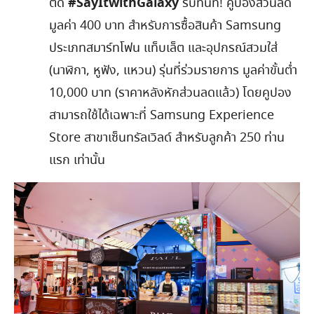
#SayItwithGalaxy
ติด
รับทันที
!
คูปองส่วนลด
มูลค่า
400
บาท สำหรับการซื้อสินค้า
Samsung
ประเภทสมาร์ทโฟน แท็บเล็ต และอุปกรณ์สวมใส่
(
นาฬิกา
,
หูฟัง
,
แหวน
)
รุ่นที่ร่วมรายการ มูลค่าขั้นต่ำ
10,000
บาท
(
ราคาหลังหักส่วนลดแล้ว
)
โดยคูปอง
สามารถใช้ได้เฉพาะที่
Samsung Experience
Store
สาขาเซ็นทรัลเวิลด์ สำหรับลูกค้า
250
ท่าน
แรก เท่านั้น