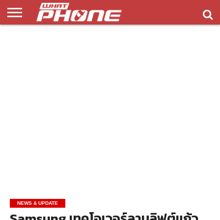
ข่าว
รีวิว
ทิป
แอพ
เกมส์
บทความ
COMPARISON
ติดต่อ
API
&
พลิ
เรา
NEW
ทริค
เคชั่น
NEWS & UPDATE
Samsung เทคโอเวอร์ลานลิฟต์แก้ว