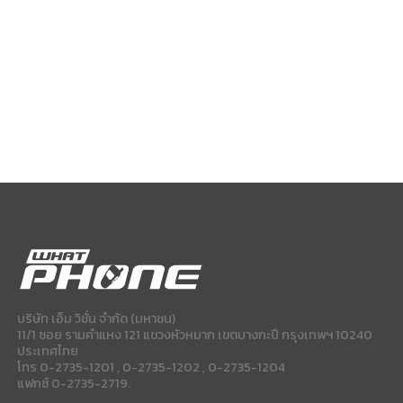
บริษัท เอ็ม วิชั่น จำกัด (มหาชน)
11/1 ซอย รามคำแหง 121 แขวงหัวหมาก เขตบางกะปี กรุงเทพฯ 10240
ประเทศไทย
โทร 0-2735-1201 , 0-2735-1202 , 0-2735-1204
แฟกซ์ 0-2735-2719.