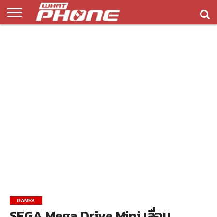
ข่าว
รีวิว
ทิป
แอพ
เกมส์
บทความ
COMPARISON
ติดต่อ
API
&
พลิ
เรา
NEW
ทริค
เคชั่น
GAMES
SEGA Mega Drive Mini เลื่อน