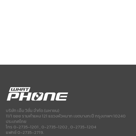
บริษัท เอ็ม วิชั่น จำกัด (มหาชน)
11/1 ซอย รามคำแหง 121 แขวงหัวหมาก เขตบางกะปี กรุงเทพฯ 10240
ประเทศไทย
โทร 0-2735-1201 , 0-2735-1202 , 0-2735-1204
แฟกซ์ 0-2735-2719.