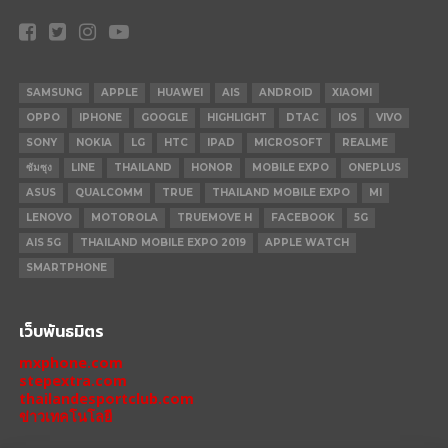
SAMSUNG
APPLE
HUAWEI
AIS
ANDROID
XIAOMI
OPPO
IPHONE
GOOGLE
HIGHLIGHT
DTAC
IOS
VIVO
SONY
NOKIA
LG
HTC
IPAD
MICROSOFT
REALME
ซัมซุง
LINE
THAILAND
HONOR
MOBILE EXPO
ONEPLUS
ASUS
QUALCOMM
TRUE
THAILAND MOBILE EXPO
MI
LENOVO
MOTOROLA
TRUEMOVE H
FACEBOOK
5G
AIS 5G
THAILAND MOBILE EXPO 2019
APPLE WATCH
SMARTPHONE
เว็บพันธมิตร
mxphone.com
stepextra.com
thailandesportclub.com
ข่าวเทคโนโลยี