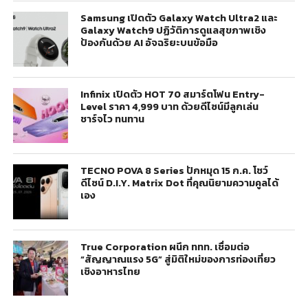
Samsung เปิดตัว Galaxy Watch Ultra2 และ
Galaxy Watch9 ปฏิวัติการดูแลสุขภาพเชิง
ป้องกันด้วย AI อัจฉริยะบนข้อมือ
Infinix เปิดตัว HOT 70 สมาร์ตโฟน Entry-
Level ราคา 4,999 บาท ด้วยดีไซน์มีลูกเล่น
ชาร์จไว ทนทาน
TECNO POVA 8 Series ปักหมุด 15 ก.ค. โชว์
ดีไซน์ D.I.Y. Matrix Dot ที่คุณนิยามความคูลได้
เอง
True Corporation ผนึก ททท. เชื่อมต่อ
“สัญญาณแรง 5G” สู่มิติใหม่ของการท่องเที่ยว
เชิงอาหารไทย