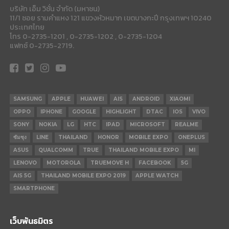
บริษัท เอ็ม วิชั่น จำกัด (มหาชน)
11/1 ซอย รามคำแหง 121 แขวงหัวหมาก เขตบางกะปี กรุงเทพฯ 10240
ประเทศไทย
โทร 0-2735-1201 , 0-2735-1202 , 0-2735-1204
แฟกซ์ 0-2735-2719.
SAMSUNG
APPLE
HUAWEI
AIS
ANDROID
XIAOMI
OPPO
IPHONE
GOOGLE
HIGHLIGHT
DTAC
IOS
VIVO
SONY
NOKIA
LG
HTC
IPAD
MICROSOFT
REALME
ซัมซุง
LINE
THAILAND
HONOR
MOBILE EXPO
ONEPLUS
ASUS
QUALCOMM
TRUE
THAILAND MOBILE EXPO
MI
LENOVO
MOTOROLA
TRUEMOVE H
FACEBOOK
5G
AIS 5G
THAILAND MOBILE EXPO 2019
APPLE WATCH
SMARTPHONE
เว็บพันธมิตร