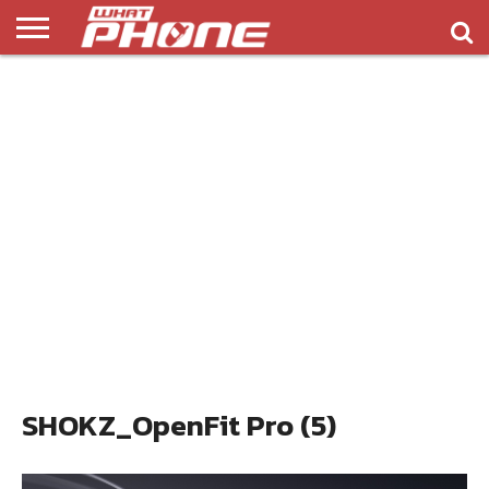
ข่าว
รีวิว
ทิป
แอพ
เกมส์
บทความ
COMPARISON
ติดต่อ
API
&
พลิ
เรา
NEW
ทริค
เคชั่น
SHOKZ_OpenFit Pro (5)