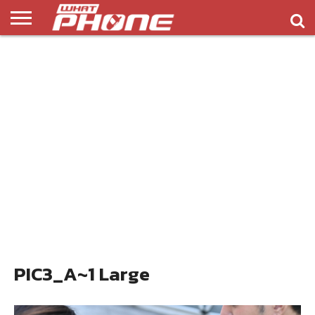
ข่าว
รีวิว
ทิป
แอพ
เกมส์
บทความ
COMPARISON
ติดต่อ
API
&
พลิ
เรา
NEW
ทริค
เคชั่น
PIC3_A~1 Large