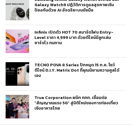
Galaxy Watch9 ปฏิวัติการดูแลสุขภาพเชิง
ป้องกันด้วย AI อัจฉริยะบนข้อมือ
Infinix เปิดตัว HOT 70 สมาร์ตโฟน Entry-
Level ราคา 4,999 บาท ด้วยดีไซน์มีลูกเล่น
ชาร์จไว ทนทาน
TECNO POVA 8 Series ปักหมุด 15 ก.ค. โชว์
ดีไซน์ D.I.Y. Matrix Dot ที่คุณนิยามความคูลได้
เอง
True Corporation ผนึก ททท. เชื่อมต่อ
“สัญญาณแรง 5G” สู่มิติใหม่ของการท่องเที่ยว
เชิงอาหารไทย