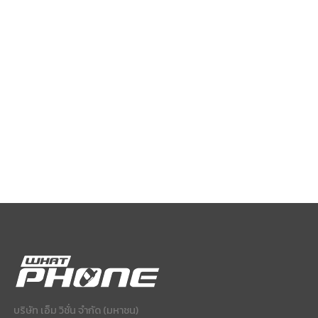
บริษัท เอ็ม วิชั่น จำกัด (มหาชน)