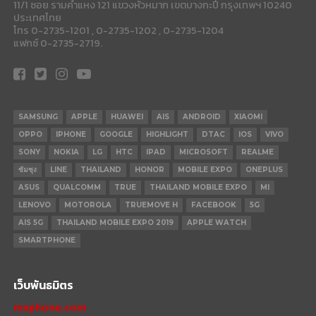
11/1 ซอย รามคำแหง 121 แขวงหัวหมาก เขตบางกะปี กรุงเทพฯ 10240
ประเทศไทย
โทร 0-2735-1201 , 0-2735-1202 , 0-2735-1204
แฟกซ์ 0-2735-2719.
SAMSUNG
APPLE
HUAWEI
AIS
ANDROID
XIAOMI
OPPO
IPHONE
GOOGLE
HIGHLIGHT
DTAC
IOS
VIVO
SONY
NOKIA
LG
HTC
IPAD
MICROSOFT
REALME
ซัมซุง
LINE
THAILAND
HONOR
MOBILE EXPO
ONEPLUS
ASUS
QUALCOMM
TRUE
THAILAND MOBILE EXPO
MI
LENOVO
MOTOROLA
TRUEMOVE H
FACEBOOK
5G
AIS 5G
THAILAND MOBILE EXPO 2019
APPLE WATCH
SMARTPHONE
เว็บพันธมิตร
mxphone.com