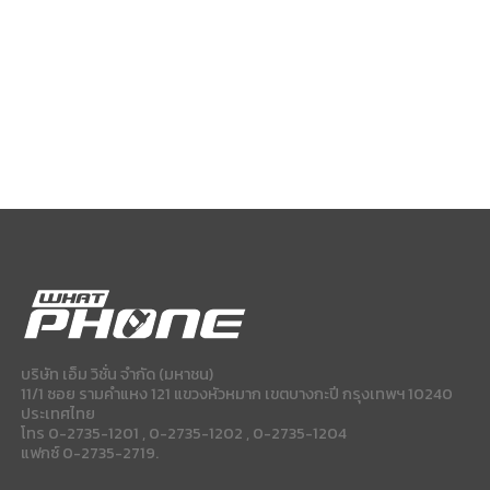
บริษัท เอ็ม วิชั่น จำกัด (มหาชน)
11/1 ซอย รามคำแหง 121 แขวงหัวหมาก เขตบางกะปี กรุงเทพฯ 10240
ประเทศไทย
โทร 0-2735-1201 , 0-2735-1202 , 0-2735-1204
แฟกซ์ 0-2735-2719.