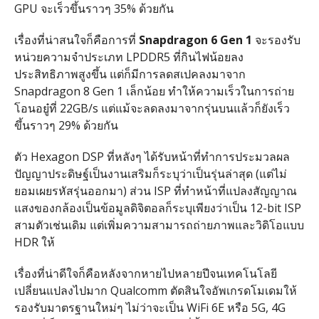
GPU จะเร็วขึ้นราวๆ 35% ด้วยกัน
เรื่องที่น่าสนใจก็คือการที่
Snapdragon 6 Gen 1
จะรองรับ
หน่วยความจำประเภท LPDDR5 ที่กินไฟน้อยลง
ประสิทธิภาพสูงขึ้น แต่ก็มีการลดสเปคลงมาจาก
Snapdragon 8 Gen 1 เล็กน้อย ทำให้ความเร็วในการถ่าย
โอนอยู๋ที่ 22GB/s แต่แม้จะลดลงมาจากรุ่นบนแล้วก็ยังเร็ว
ขึ้นราวๆ 29% ด้วยกัน
ตัว Hexagon DSP ที่หลังๆ ได้รับหน้าที่ทำการประมวลผล
ปัญญาประดิษฐ์เป็นงานเสริมก็ระบุว่าเป็นรุ่นล่าสุด (แต่ไม่
ยอมเผยรหัสรุ่นออกมา) ส่วน ISP ที่ทำหน้าที่แปลงสัญญาณ
แสงของกล้องเป็นข้อมูลดิจิตอลก็ระบุเพียงว่าเป็น 12-bit ISP
สามตัวเช่นเดิม แต่เพิ่มความสามารถถ่ายภาพและวิดิโอแบบ
HDR ให้
เรื่องที่น่าดีใจก็คือหลังจากหายไปหลายปีจนเทคโนโลยี
เปลี่ยนแปลงไปมาก Qualcomm ตัดสินใจอัพเกรดโมเดมให้
รองรับมาตรฐานใหม่ๆ ไม่ว่าจะเป็น WiFi 6E หรือ 5G, 4G