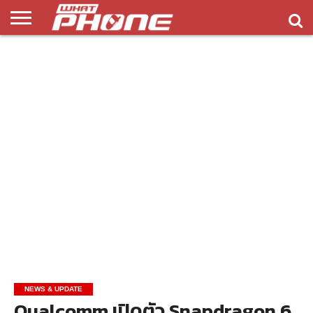
ข่าว
รีวิว
ทิป
แอพ
เกมส์
บทความ
COMPARISON
ติดต่อ
API
&
พลิ
เรา
NEW
ทริค
เคชั่น
NEWS & UPDATE
Qualcomm เปิดตัว Snapdragon 6