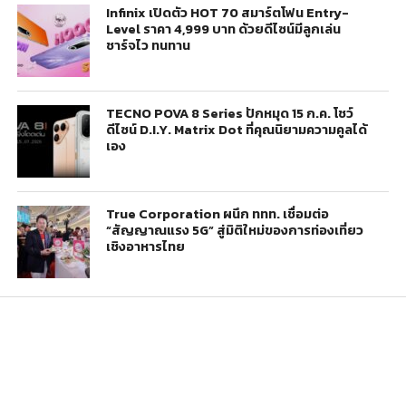
Infinix เปิดตัว HOT 70 สมาร์ตโฟน Entry-
Level ราคา 4,999 บาท ด้วยดีไซน์มีลูกเล่น
ชาร์จไว ทนทาน
TECNO POVA 8 Series ปักหมุด 15 ก.ค. โชว์
ดีไซน์ D.I.Y. Matrix Dot ที่คุณนิยามความคูลได้
เอง
True Corporation ผนึก ททท. เชื่อมต่อ
“สัญญาณแรง 5G” สู่มิติใหม่ของการท่องเที่ยว
เชิงอาหารไทย