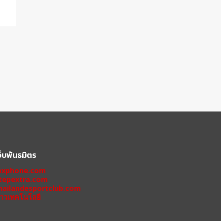
ว็บพันธมิตร
xphone.com
tepextra.com
hailandesportclub.com
่าวเทคโนโลยี