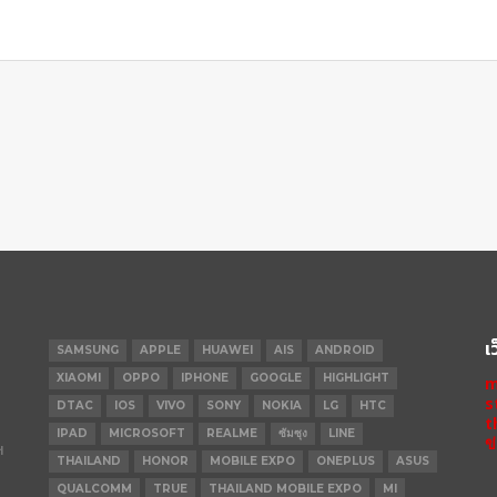
เ
SAMSUNG
APPLE
HUAWEI
AIS
ANDROID
XIAOMI
OPPO
IPHONE
GOOGLE
HIGHLIGHT
m
s
DTAC
IOS
VIVO
SONY
NOKIA
LG
HTC
t
IPAD
MICROSOFT
REALME
ซัมซุง
LINE
ข
ฯ
THAILAND
HONOR
MOBILE EXPO
ONEPLUS
ASUS
QUALCOMM
TRUE
THAILAND MOBILE EXPO
MI