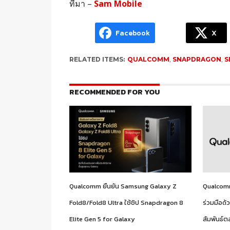
ที่มา –
Sam Mobile
Facebook
X
RELATED ITEMS:
QUALCOMM
,
SNAPDRAGON
,
S
RECOMMENDED FOR YOU
Qualcomm ยืนยัน Samsung Galaxy Z
Qualcomm
Fold8/Fold8 Ultra ใช้ชิป Snapdragon 8
ร่วมมือด
Elite Gen 5 for Galaxy
สัมพันธ์