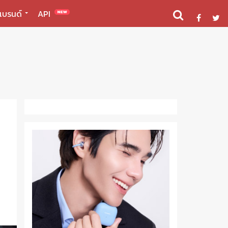
แบรนด์
API
NEW