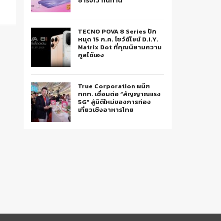
ชาร์จไว ทนทาน
TECNO POVA 8 Series ปัก
หมุด 15 ก.ค. โชว์ดีไซน์ D.I.Y.
Matrix Dot ที่คุณนิยามความ
คูลได้เอง
True Corporation ผนึก
ททท. เชื่อมต่อ “สัญญาณแรง
5G” สู่มิติใหม่ของการท่อง
เที่ยวเชิงอาหารไทย