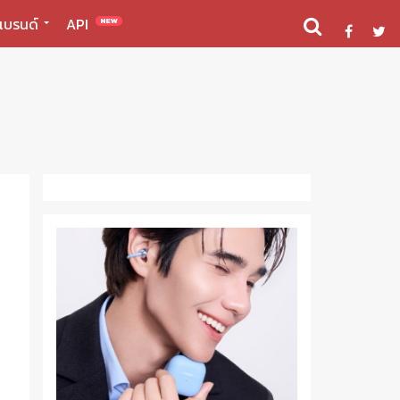
แบรนด์
API
NEW