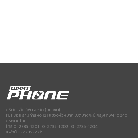
บริษัท เอ็ม วิชั่น จำกัด (มหาชน)
11/1 ซอย รามคำแหง 121 แขวงหัวหมาก เขตบางกะปี กรุงเทพฯ 10240
ประเทศไทย
โทร 0-2735-1201 , 0-2735-1202 , 0-2735-1204
แฟกซ์ 0-2735-2719.