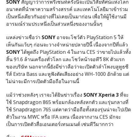
SONY
สัญญาว่าการพรีเซนท์ครั้งนี้จะเป็นวิสัยทัศน์แห่งโลก
อนาคตที่นำพาความสร้างสรรค์ และเทคโนโลยีมาเข้าร่วม
เป็นหนึ่งเดียวกันอย่างที่ไม่เคยเป็นมาก่อน เพื่อให้ผู้ใช้งานมี
อารมณ์ร่วมประหนึ่งเป็นส่วนหนึ่งของงานนั้นๆ
แหล่งข่าวเชื่อว่า
SONY
อาจจะโชว์ตัว PlayStation 5 ให้
เห็นกันแว้บๆ ก่อนจะวางจำหน่ายปลายปีนี้ เนื่องจากปีที่แล้ว
SONY
ได้พูดถึง PlayStation 4 ในงาน CES ว่าขายไปแล้วทั้ง
สิ้น 91.6 ล้านเครื่องทั่วโลก และโชว์หน้าจอทีวี 8K ตัวแรก
ของบริษัท นอกจากนี้ยังมีข่าวลือว่าจะเปิดตัวลำโพงบลูทูธซี
รีส์ Extra Bass และหูฟังตัดเสียงอย่าง WH-1000 อักด้วย แต่
ไม่น่าจะมีการเปิดตัวมือถือในงานนี้
แม้ว่าช่วงหลังๆ เราจะได้ยินข่าวเรื่อง
SONY Xperia 3
ที่จะ
ใช้ Snapdragon 865 พร้อมกล้องหลังหกตัว และรุ่นกลางที่
ใช้ Snapdragon 765 แต่คาดว่ามือถือทั้งสองรุ่นน่าจะไปเปิด
ตัวในงาน MWC หรือ IFA แทน เนื่องจากงาน CES มักจะ
เป็นการเปิดตัวสื่อเอนเตอร์เทนเมนต์ เช่นทีวีมากกว่า