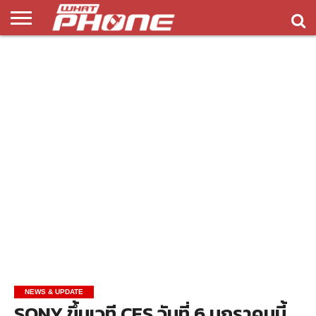
ข่าว
รีวิว
ทิป
แอพ
เกมส์
บทความ
COMPARISON
ติดต่อ
API
&
พลิ
เรา
NEW
ทริค
เคชั่น
NEWS & UPDATE
SONY ขึ้นเวที CES วันที่ 6 มกราคมนี้