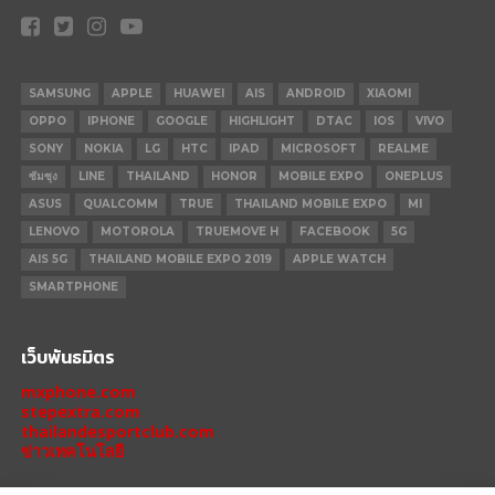
SAMSUNG
APPLE
HUAWEI
AIS
ANDROID
XIAOMI
OPPO
IPHONE
GOOGLE
HIGHLIGHT
DTAC
IOS
VIVO
SONY
NOKIA
LG
HTC
IPAD
MICROSOFT
REALME
ซัมซุง
LINE
THAILAND
HONOR
MOBILE EXPO
ONEPLUS
ASUS
QUALCOMM
TRUE
THAILAND MOBILE EXPO
MI
LENOVO
MOTOROLA
TRUEMOVE H
FACEBOOK
5G
AIS 5G
THAILAND MOBILE EXPO 2019
APPLE WATCH
SMARTPHONE
เว็บพันธมิตร
mxphone.com
stepextra.com
thailandesportclub.com
ข่าวเทคโนโลยี