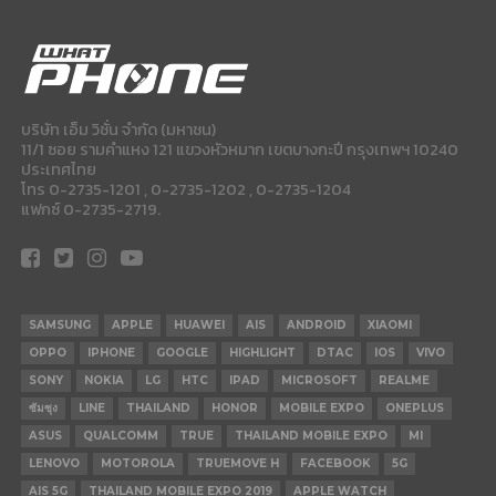
บริษัท เอ็ม วิชั่น จำกัด (มหาชน)
11/1 ซอย รามคำแหง 121 แขวงหัวหมาก เขตบางกะปี กรุงเทพฯ 10240
ประเทศไทย
โทร 0-2735-1201 , 0-2735-1202 , 0-2735-1204
แฟกซ์ 0-2735-2719.
SAMSUNG
APPLE
HUAWEI
AIS
ANDROID
XIAOMI
OPPO
IPHONE
GOOGLE
HIGHLIGHT
DTAC
IOS
VIVO
SONY
NOKIA
LG
HTC
IPAD
MICROSOFT
REALME
ซัมซุง
LINE
THAILAND
HONOR
MOBILE EXPO
ONEPLUS
ASUS
QUALCOMM
TRUE
THAILAND MOBILE EXPO
MI
LENOVO
MOTOROLA
TRUEMOVE H
FACEBOOK
5G
AIS 5G
THAILAND MOBILE EXPO 2019
APPLE WATCH