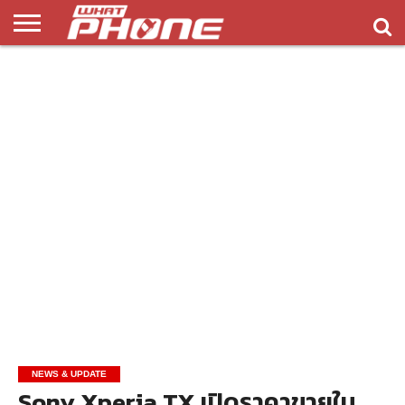
ข่าว
รีวิว
ทิป
แอพ
เกมส์
บทความ
COMPARISON
ติดต่อ
API
&
พลิ
เรา
NEW
ทริค
เคชั่น
NEWS & UPDATE
Sony Xperia TX เปิดราคาขายใน