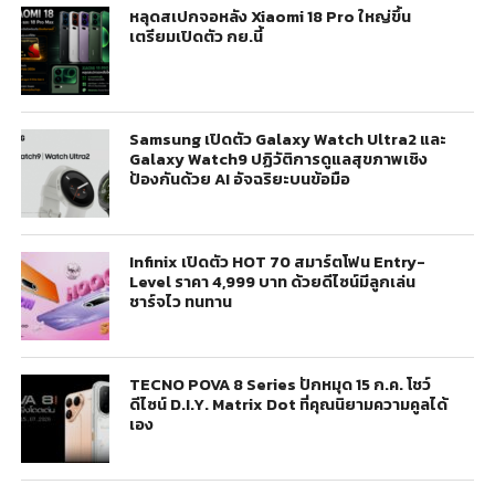
หลุดสเปกจอหลัง Xiaomi 18 Pro ใหญ่ขึ้น
เตรียมเปิดตัว กย.นี้
Samsung เปิดตัว Galaxy Watch Ultra2 และ
Galaxy Watch9 ปฏิวัติการดูแลสุขภาพเชิง
ป้องกันด้วย AI อัจฉริยะบนข้อมือ
Infinix เปิดตัว HOT 70 สมาร์ตโฟน Entry-
Level ราคา 4,999 บาท ด้วยดีไซน์มีลูกเล่น
ชาร์จไว ทนทาน
TECNO POVA 8 Series ปักหมุด 15 ก.ค. โชว์
ดีไซน์ D.I.Y. Matrix Dot ที่คุณนิยามความคูลได้
เอง