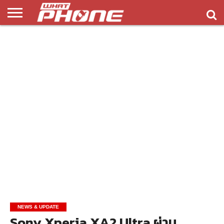
ข่าว
รีวิว
ทิป
แอพ
เกมส์
บทความ
COMPARISON
ติดต่อ
API
&
พลิ
เรา
NEW
ทริค
เคชั่น
NEWS & UPDATE
Sony Xperia XA2 Ultra ผ่าน