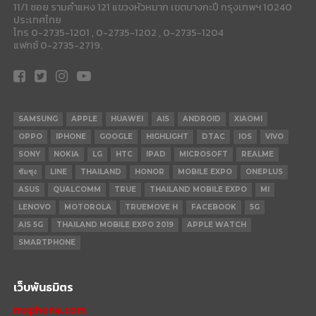
11/1 ซอย รามคำแหง 121 แขวงหัวหมาก เขตบางกะปี กรุงเทพฯ 10240
ประเทศไทย
โทร 0-2735-1201 , 0-2735-1202 , 0-2735-1204
แฟกซ์ 0-2735-2719.
SAMSUNG
APPLE
HUAWEI
AIS
ANDROID
XIAOMI
OPPO
IPHONE
GOOGLE
HIGHLIGHT
DTAC
IOS
VIVO
SONY
NOKIA
LG
HTC
IPAD
MICROSOFT
REALME
ซัมซุง
LINE
THAILAND
HONOR
MOBILE EXPO
ONEPLUS
ASUS
QUALCOMM
TRUE
THAILAND MOBILE EXPO
MI
LENOVO
MOTOROLA
TRUEMOVE H
FACEBOOK
5G
AIS 5G
THAILAND MOBILE EXPO 2019
APPLE WATCH
SMARTPHONE
เว็บพันธมิตร
mxphone.com