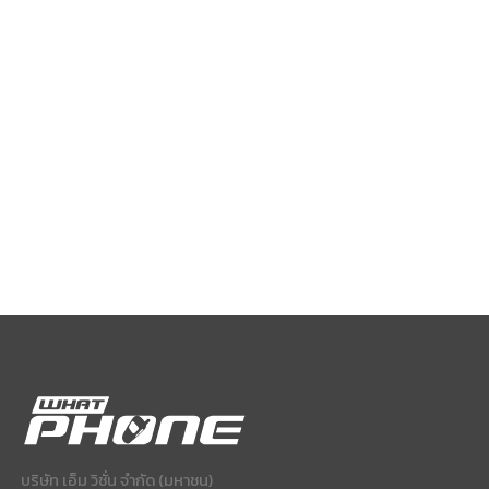
บริษัท เอ็ม วิชั่น จำกัด (มหาชน)