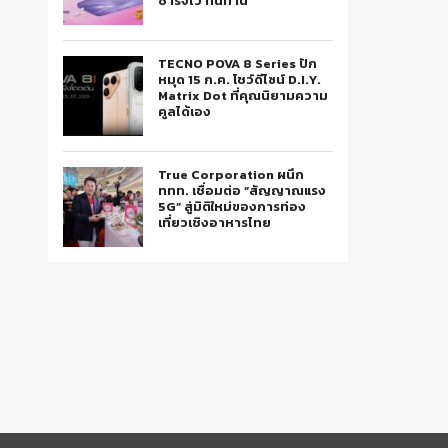
ชาร์จไว ทนทาน
TECNO POVA 8 Series ปัก
หมุด 15 ก.ค. โชว์ดีไซน์ D.I.Y.
Matrix Dot ที่คุณนิยามความ
คูลได้เอง
True Corporation ผนึก
ททท. เชื่อมต่อ “สัญญาณแรง
5G” สู่มิติใหม่ของการท่อง
เที่ยวเชิงอาหารไทย