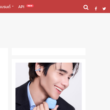
แบรนด์
API
NEW