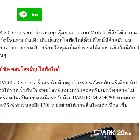
Line
 20 Series สมาร์ตโฟนสุดคุ้มจาก Tecno Mobile ที่ถือได้ว่าเป็น
ตโฟนสายบันเทิง เติมเต็มทุกไลฟ์สไตล์ด้วยดีไซน์ที่ล้ำสมัย และ
ราคาสบายกระเป๋า พร้อมให้คุณเป็นเจ้าของได้ง่ายๆ แล้ววันนี้กับ 3
ินๆ
์ชัน ตอบโจทย์ทุกไลฟ์สไตล์
RK 20 Series เร็วแรงไม่มีสะดุดด้วยขุมพลังระดับ พรีเมียม ชิป
ได้รวดเร็วทันใจ ตอบโจทย์เกมเมอร์และสตรีมเมอร์ทุกสาย ไม่
ยั้ง พร้อมอัพสปีดอย่างเหนือระดับด้วย RAM/ROM 21+256 หมดห่วง
่รีเฟรชเรทสูงถึง120Hz ยังช่วยให้ภาพลื่นไหลต่อเนื่อง เพิ่ม
!