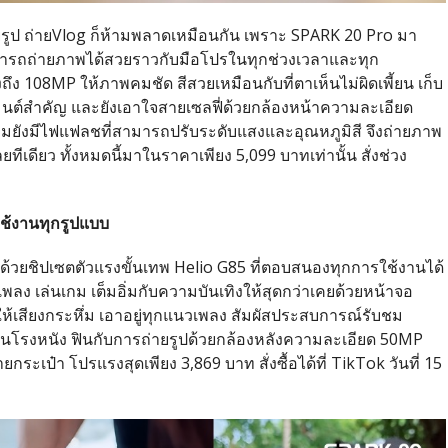
ยรูป ถ่ายVlog ก็ห้ามพลาดเหมือนกัน เพราะ SPARK 20 Pro มา
ามารถถ่ายภาพได้สวยราวกับมือโปรในทุกช่วงเวลาและทุก
ึง 108MP ให้ภาพคมชัด สีสวยเหมือนกับที่ตาเห็นไม่ผิดเพี้ยน เก็บ
ต์​สำคัญ และยังเอาใจสายเซลฟี่ด้วยกล้องหน้าความละเอียด
้ แถมยังมีไฟแฟลชที่สามารถปรับระดับแสงและอุณหภูมิสี จึงถ่ายภาพ
ีเดียว ทั้งหมดนี้มาในราคาเพียง 5,099 บาทเท่านั้น สั่งช่วง
ใช้งานทุกรูปแบบ
อนด้วยชิปเซตตัวแรงขั้นเทพ Helio G85 ที่ตอบสนองทุกการใช้งานได้
ังเพลง เล่นเกม เต็มอิ่มกับความบันเทิงให้สุดกว่าเคยด้วยหน้าจอ
ห้เสียงกระหึ่ม เอาอยู่ทุกแนวเพลง สัมผัสประสบการณ์รับชม
่ในโรงหนัง ฟินกับการถ่ายรูปด้วยกล้องหลังความละเอียด 50MP
กระเป๋า โปรแรงสุดเพียง 3,869 บาท สั่งซื้อได้ที่ TikTok วันที่ 15