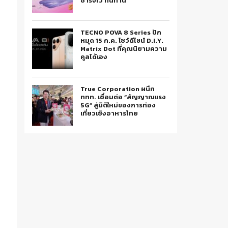
ชาร์จไว ทนทาน
TECNO POVA 8 Series ปัก
หมุด 15 ก.ค. โชว์ดีไซน์ D.I.Y.
Matrix Dot ที่คุณนิยามความ
คูลได้เอง
True Corporation ผนึก
ททท. เชื่อมต่อ “สัญญาณแรง
5G” สู่มิติใหม่ของการท่อง
เที่ยวเชิงอาหารไทย