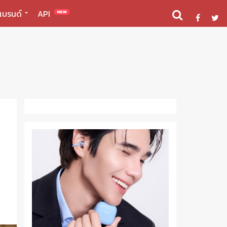
แบรนด์
API
NEW