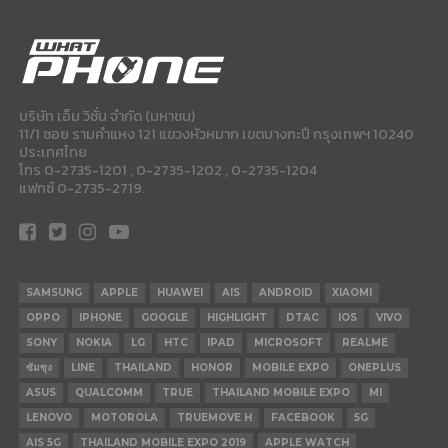
บริษัท เอ็ม วิชั่น จำกัด (มหาชน)
11/1 ซอย รามคำแหง 121 แขวงหัวหมาก เขตบางกะปี กรุงเทพฯ 10240
ประเทศไทย
โทร 0-2735-1201 , 0-2735-1202 , 0-2735-1204
แฟกซ์ 0-2735-2719.
SAMSUNG
APPLE
HUAWEI
AIS
ANDROID
XIAOMI
OPPO
IPHONE
GOOGLE
HIGHLIGHT
DTAC
IOS
VIVO
SONY
NOKIA
LG
HTC
IPAD
MICROSOFT
REALME
ซัมซุง
LINE
THAILAND
HONOR
MOBILE EXPO
ONEPLUS
ASUS
QUALCOMM
TRUE
THAILAND MOBILE EXPO
MI
LENOVO
MOTOROLA
TRUEMOVE H
FACEBOOK
5G
AIS 5G
THAILAND MOBILE EXPO 2019
APPLE WATCH