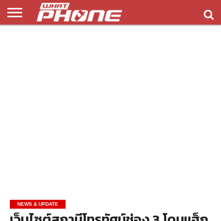
ข่าว
รีวิว
ทิป
แอพ
เกมส์
บทความ
COMPARISON
ติดต่อ
API
&
พลิ
เรา
NEW
ทริค
เคชั่น
NEWS & UPDATE
เว็บไซต์สถานีโทรทัศน์ช่อง 3 โดนแฮ็ก